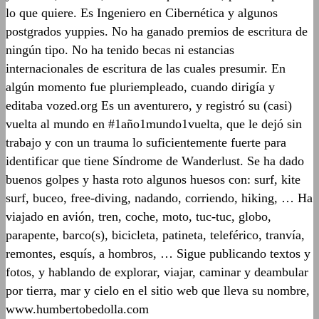
lo que quiere. Es Ingeniero en Cibernética y algunos
postgrados yuppies. No ha ganado premios de escritura de
ningún tipo. No ha tenido becas ni estancias
internacionales de escritura de las cuales presumir. En
algún momento fue pluriempleado, cuando dirigía y
editaba vozed.org Es un aventurero, y registró su (casi)
vuelta al mundo en #1año1mundo1vuelta, que le dejó sin
trabajo y con un trauma lo suficientemente fuerte para
identificar que tiene Síndrome de Wanderlust. Se ha dado
buenos golpes y hasta roto algunos huesos con: surf, kite
surf, buceo, free-diving, nadando, corriendo, hiking, … Ha
viajado en avión, tren, coche, moto, tuc-tuc, globo,
parapente, barco(s), bicicleta, patineta, teleférico, tranvía,
remontes, esquís, a hombros, … Sigue publicando textos y
fotos, y hablando de explorar, viajar, caminar y deambular
por tierra, mar y cielo en el sitio web que lleva su nombre,
www.humbertobedolla.com