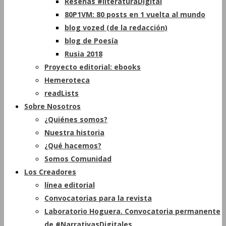
Reseñas #literaturaDigital
80P1VM: 80 posts en 1 vuelta al mundo
blog vozed (de la redacción)
blog de Poesía
Rusia 2018
Proyecto editorial: ebooks
Hemeroteca
readLists
Sobre Nosotros
¿Quiénes somos?
Nuestra historia
¿Qué hacemos?
Somos Comunidad
Los Creadores
línea editorial
Convocatorias para la revista
Laboratorio Hoguera. Convocatoria permanente
de #NarrativasDigitales