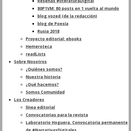
Reseñas #literaturaDigital
80P1VM: 80 posts en 1 vuelta al mundo
blog vozed (de la redacción)
blog de Poesía
Rusia 2018
Proyecto editorial: ebooks
Hemeroteca
readLists
Sobre Nosotros
¿Quiénes somos?
Nuestra historia
¿Qué hacemos?
Somos Comunidad
Los Creadores
línea editorial
Convocatorias para la revista
Laboratorio Hoguera. Convocatoria permanente
de #NarrativasDigitales