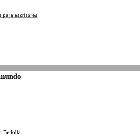
s para escritores
l mundo
o Bedolla