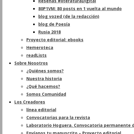
Reseñas #literaturaDigital
80P1VM: 80 posts en 1 vuelta al mundo
blog vozed (de la redacción)
blog de Poesía
Rusia 2018
Proyecto editorial: ebooks
Hemeroteca
readLists
Sobre Nosotros
¿Quiénes somos?
Nuestra historia
¿Qué hacemos?
Somos Comunidad
Los Creadores
línea editorial
Convocatorias para la revista
Laboratorio Hoguera. Convocatoria permanente d
Envíanos tu manuscrito – Proyecto editorial