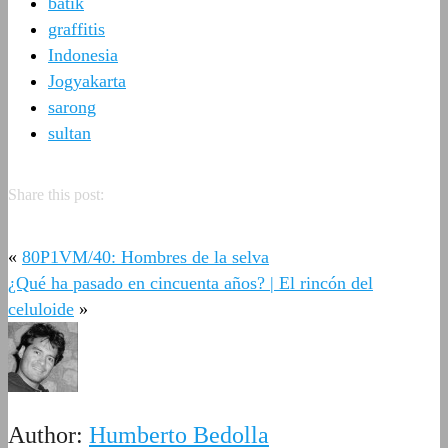
batik
graffitis
Indonesia
Jogyakarta
sarong
sultan
Share this post:
«
80P1VM/40: Hombres de la selva
¿Qué ha pasado en cincuenta años? | El rincón del
celuloide
»
Author:
Humberto Bedolla