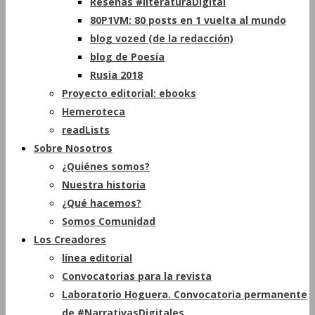
Reseñas #literaturaDigital
80P1VM: 80 posts en 1 vuelta al mundo
blog vozed (de la redacción)
blog de Poesía
Rusia 2018
Proyecto editorial: ebooks
Hemeroteca
readLists
Sobre Nosotros
¿Quiénes somos?
Nuestra historia
¿Qué hacemos?
Somos Comunidad
Los Creadores
línea editorial
Convocatorias para la revista
Laboratorio Hoguera. Convocatoria permanente
de #NarrativasDigitales