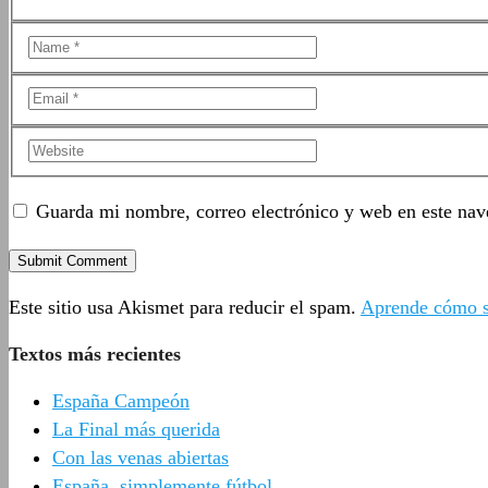
Guarda mi nombre, correo electrónico y web en este nav
Este sitio usa Akismet para reducir el spam.
Aprende cómo se
Textos más recientes
España Campeón
La Final más querida
Con las venas abiertas
España, simplemente fútbol