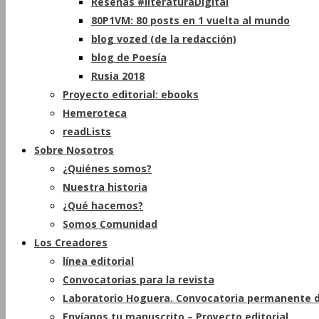
Reseñas #literaturaDigital
80P1VM: 80 posts en 1 vuelta al mundo
blog vozed (de la redacción)
blog de Poesía
Rusia 2018
Proyecto editorial: ebooks
Hemeroteca
readLists
Sobre Nosotros
¿Quiénes somos?
Nuestra historia
¿Qué hacemos?
Somos Comunidad
Los Creadores
línea editorial
Convocatorias para la revista
Laboratorio Hoguera. Convocatoria permanente d
Envíanos tu manuscrito – Proyecto editorial