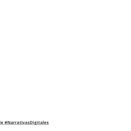
e #NarrativasDigitales