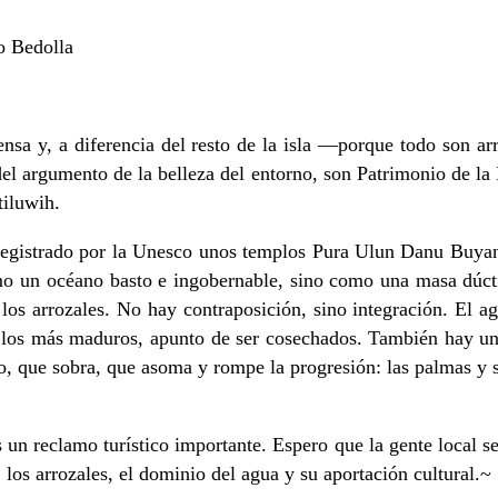
o Bedolla
a y, a diferencia del resto de la isla —porque todo son ar
el argumento de la belleza del entorno, son Patrimonio de la
tiluwih.
registrado por la Unesco unos templos Pura Ulun Danu Buyan, 
o un océano basto e ingobernable, sino como una masa dúctil
 los arrozales. No hay contraposición, sino integración. El 
de los más maduros, apunto de ser cosechados. También hay un
o, que sobra, que asoma y rompe la progresión: las palmas y s
s un reclamo turístico importante. Espero que la gente local s
 los arrozales, el dominio del agua y su aportación cultural.~