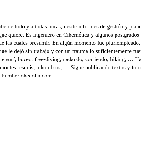
e de todo y a todas horas, desde informes de gestión y plan
o que quiere. Es Ingeniero en Cibernética y algunos postgrado
a de las cuales presumir. En algún momento fue pluriempleado,
ue le dejó sin trabajo y con un trauma lo suficientemente fue
te surf, buceo, free-diving, nadando, corriendo, hiking, … Ha
, remontes, esquís, a hombros, … Sigue publicando textos y fot
ww.humbertobedolla.com