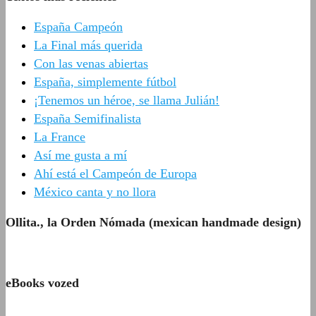
España Campeón
La Final más querida
Con las venas abiertas
España, simplemente fútbol
¡Tenemos un héroe, se llama Julián!
España Semifinalista
La France
Así me gusta a mí
Ahí está el Campeón de Europa
México canta y no llora
Ollita., la Orden Nómada (mexican handmade design)
eBooks vozed