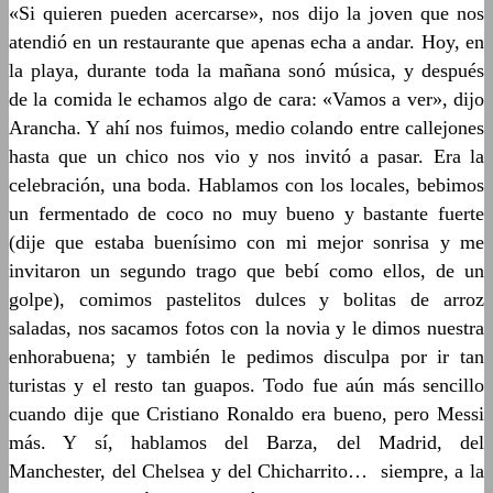
«Si quieren pueden acercarse», nos dijo la joven que nos
atendió en un restaurante que apenas echa a andar. Hoy, en
la playa, durante toda la mañana sonó música, y después
de la comida le echamos algo de cara: «Vamos a ver», dijo
Arancha. Y ahí nos fuimos, medio colando entre callejones
hasta que un chico nos vio y nos invitó a pasar. Era la
celebración, una boda. Hablamos con los locales, bebimos
un fermentado de coco no muy bueno y bastante fuerte
(dije que estaba buenísimo con mi mejor sonrisa y me
invitaron un segundo trago que bebí como ellos, de un
golpe), comimos pastelitos dulces y bolitas de arroz
saladas, nos sacamos fotos con la novia y le dimos nuestra
enhorabuena; y también le pedimos disculpa por ir tan
turistas y el resto tan guapos. Todo fue aún más sencillo
cuando dije que Cristiano Ronaldo era bueno, pero Messi
más. Y sí, hablamos del Barza, del Madrid, del
Manchester, del Chelsea y del Chicharrito… siempre, a la