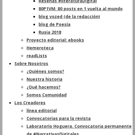
Reseñas #literaturaDigital
80P1VM: 80 posts en 1 vuelta al mundo
blog vozed (de la redacción)
blog de Poesía
Rusia 2018
Proyecto editorial: ebooks
Hemeroteca
readLists
Sobre Nosotros
¿Quiénes somos?
Nuestra historia
¿Qué hacemos?
Somos Comunidad
Los Creadores
línea editorial
Convocatorias para la revista
Laboratorio Hoguera. Convocatoria permanente
de #NarrativasDigitales