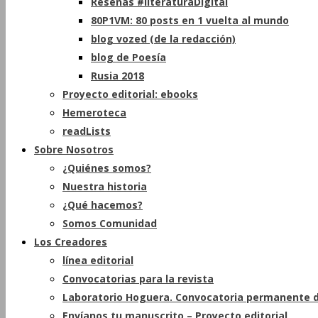
Reseñas #literaturaDigital
80P1VM: 80 posts en 1 vuelta al mundo
blog vozed (de la redacción)
blog de Poesía
Rusia 2018
Proyecto editorial: ebooks
Hemeroteca
readLists
Sobre Nosotros
¿Quiénes somos?
Nuestra historia
¿Qué hacemos?
Somos Comunidad
Los Creadores
línea editorial
Convocatorias para la revista
Laboratorio Hoguera. Convocatoria permanente d
Envíanos tu manuscrito – Proyecto editorial