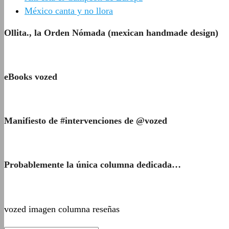
México canta y no llora
Ollita., la Orden Nómada (mexican handmade design)
eBooks vozed
Manifiesto de #intervenciones de @vozed
Probablemente la única columna dedicada…
vozed imagen columna reseñas