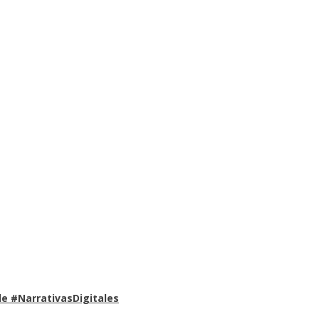
e #NarrativasDigitales