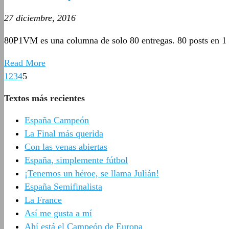
27 diciembre, 2016
80P1VM es una columna de solo 80 entregas. 80 posts en 1
Read More
1
2
3
4
5
Textos más recientes
España Campeón
La Final más querida
Con las venas abiertas
España, simplemente fútbol
¡Tenemos un héroe, se llama Julián!
España Semifinalista
La France
Así me gusta a mí
Ahí está el Campeón de Europa