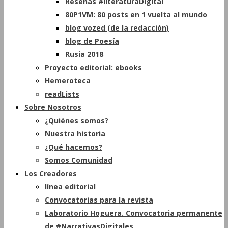
Reseñas #literaturaDigital
80P1VM: 80 posts en 1 vuelta al mundo
blog vozed (de la redacción)
blog de Poesía
Rusia 2018
Proyecto editorial: ebooks
Hemeroteca
readLists
Sobre Nosotros
¿Quiénes somos?
Nuestra historia
¿Qué hacemos?
Somos Comunidad
Los Creadores
línea editorial
Convocatorias para la revista
Laboratorio Hoguera. Convocatoria permanente
de #NarrativasDigitales