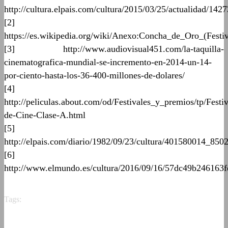
http://cultura.elpais.com/cultura/2015/03/25/actualidad/1
[2]
https://es.wikipedia.org/wiki/Anexo:Concha_de_Oro_(Fes
[3] http://www.audiovisual451.com/la-taquilla-
cinematografica-mundial-se-incremento-en-2014-un-14-
por-ciento-hasta-los-36-400-millones-de-dolares/
[4]
http://peliculas.about.com/od/Festivales_y_premios/tp/Festiv
de-Cine-Clase-A.html
[5]
http://elpais.com/diario/1982/09/23/cultura/401580014_850
[6]
http://www.elmundo.es/cultura/2016/09/16/57dc49b246163
Tags: