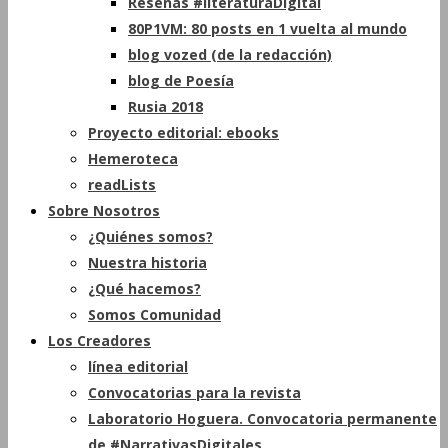
Reseñas #literaturaDigital
80P1VM: 80 posts en 1 vuelta al mundo
blog vozed (de la redacción)
blog de Poesía
Rusia 2018
Proyecto editorial: ebooks
Hemeroteca
readLists
Sobre Nosotros
¿Quiénes somos?
Nuestra historia
¿Qué hacemos?
Somos Comunidad
Los Creadores
línea editorial
Convocatorias para la revista
Laboratorio Hoguera. Convocatoria permanente
de #NarrativasDigitales