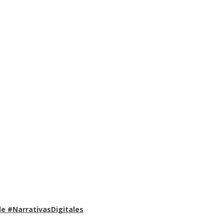
e #NarrativasDigitales