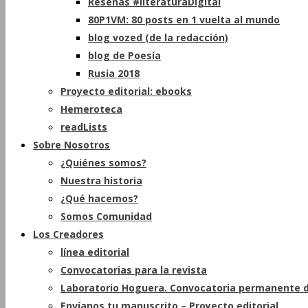
Reseñas #literaturaDigital
80P1VM: 80 posts en 1 vuelta al mundo
blog vozed (de la redacción)
blog de Poesía
Rusia 2018
Proyecto editorial: ebooks
Hemeroteca
readLists
Sobre Nosotros
¿Quiénes somos?
Nuestra historia
¿Qué hacemos?
Somos Comunidad
Los Creadores
línea editorial
Convocatorias para la revista
Laboratorio Hoguera. Convocatoria permanente d
Envíanos tu manuscrito – Proyecto editorial