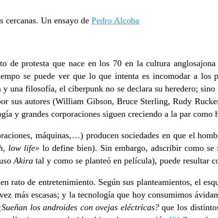
ás cercanas. Un ensayo de
Pedro Alcoba
 protesta que nace en los 70 en la cultura anglosajona c
tiempo se puede ver que lo que intenta es incomodar a los po
y una filosofía, el ciberpunk no se declara su heredero; sino
por sus autores (William Gibson, Bruce Sterling, Rudy Rucker
ología y grandes corporaciones siguen creciendo a la par como
rporaciones, máquinas,…) producen sociedades en que el hombr
h, low life»
lo define bien). Sin embargo, adscribir como se s
luso
Akira
tal y como se planteó en película), puede resultar c
uen rato de entretenimiento. Según sus planteamientos, el esq
a vez más escasas; y la tecnología que hoy consumimos ávidame
¿Sueñan los androides con ovejas eléctricas?
que los distint