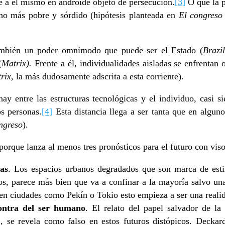
le a él mismo en androide objeto de persecución.
[3]
O que la p
o más pobre y sórdido (hipótesis planteada en
El congreso
 también un poder omnímodo que puede ser el Estado (
Brazil
(
Matrix).
Frente a él, individualidades aisladas se enfrentan
rix
, la más dudosamente adscrita a esta corriente).
ay entre las estructuras tecnológicas y el individuo, casi 
s personas.
[4]
Esta distancia llega a ser tanta que en alguno
ngreso
).
orque lanza al menos tres pronósticos para el futuro con viso
as
. Los espacios urbanos degradados que son marca de esti
dos, parece más bien que va a confinar a la mayoría salvo una
(en ciudades como Pekín o Tokio esto empieza a ser una reali
contra del ser humano
. El relato del papel salvador de la
]
, se revela como falso en estos futuros distópicos. Decka