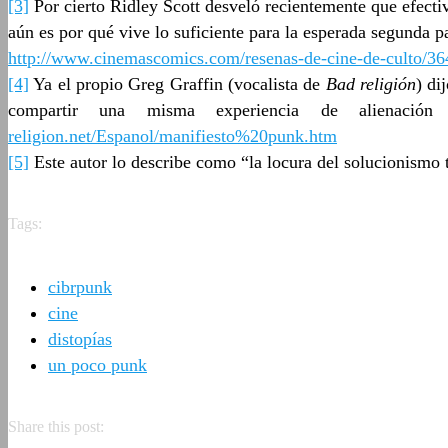
[3]
Por cierto Ridley Scott desveló recientemente que efectiv
aún es por qué vive lo suficiente para la esperada segunda p
http://www.cinemascomics.com/resenas-de-cine-de-culto/3
[4]
Ya el propio Greg Graffin (vocalista de
Bad religión
) di
compartir una misma experiencia de alienaci
religion.net/Espanol/manifiesto%20punk.htm
[5]
Este autor lo describe como “la locura del solucionismo
Tags:
cibrpunk
cine
distopías
un poco punk
Share this post: