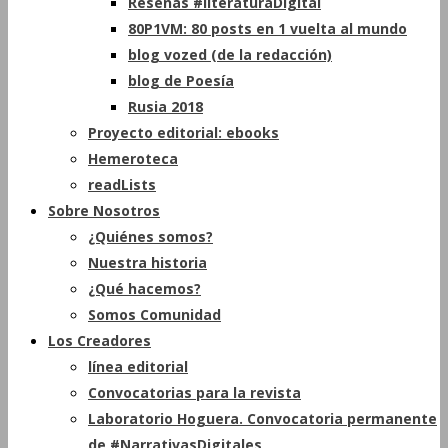
Reseñas #literaturaDigital
80P1VM: 80 posts en 1 vuelta al mundo
blog vozed (de la redacción)
blog de Poesía
Rusia 2018
Proyecto editorial: ebooks
Hemeroteca
readLists
Sobre Nosotros
¿Quiénes somos?
Nuestra historia
¿Qué hacemos?
Somos Comunidad
Los Creadores
línea editorial
Convocatorias para la revista
Laboratorio Hoguera. Convocatoria permanente
de #NarrativasDigitales