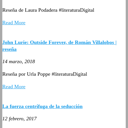
Reseña de Laura Podadera #literaturaDigital
Read More
John Lurie: Outside Forever, de Román Villalobos |
reseña
14 marzo, 2018
Reseña por Urla Poppe #literaturaDigital
Read More
La fuerza centrífuga de la seducción
12 febrero, 2017