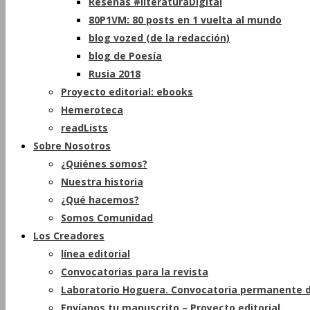
Reseñas #literaturaDigital
80P1VM: 80 posts en 1 vuelta al mundo
blog vozed (de la redacción)
blog de Poesía
Rusia 2018
Proyecto editorial: ebooks
Hemeroteca
readLists
Sobre Nosotros
¿Quiénes somos?
Nuestra historia
¿Qué hacemos?
Somos Comunidad
Los Creadores
línea editorial
Convocatorias para la revista
Laboratorio Hoguera. Convocatoria permanente d
Envíanos tu manuscrito – Proyecto editorial