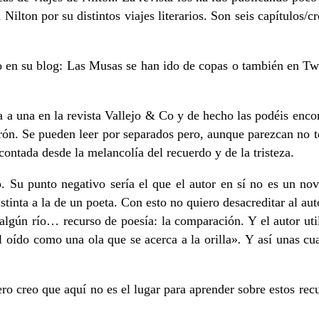
Nilton por su distintos viajes literarios. Son seis capítulos/
 en su blog: Las Musas se han ido de copas o también en Twi
 a una en la revista Vallejo & Co y de hecho las podéis encon
irón. Se pueden leer por separados pero, aunque parezcan no te
ontada desde la melancolía del recuerdo y de la tristeza.
. Su punto negativo sería el que el autor en sí no es un nove
istinta a la de un poeta. Con esto no quiero desacreditar al a
algún río… recurso de poesía: la comparación. Y el autor util
 oído como una ola que se acerca a la orilla»
.
Y así unas cua
o creo que aquí no es el lugar para aprender sobre estos recu