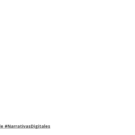
e #NarrativasDigitales