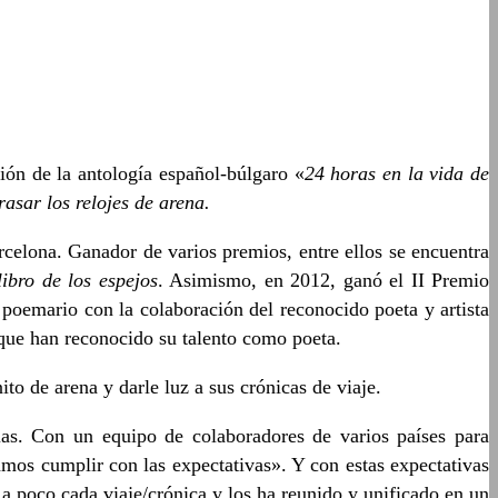
ión de la antología español-búlgaro
«
24 horas en la vida de
rasar los relojes de arena
.
elona. Ganador de varios premios, entre ellos se encuentra
libro de los espejos
. Asimismo, en 2012, ganó el II Premio
 poemario con la colaboración del reconocido poeta y artista
que han reconocido su talento como poeta.
to de arena y darle luz a sus crónicas de viaje.
rias. Con un equipo de colaboradores de varios países para
mos cumplir con las expectativas
»
. Y con estas expectativas
 a poco cada viaje/crónica y los ha reunido y unificado en un