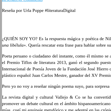
Reseña por Urla Poppe #literaturaDigital
¿QUIÉN SOY YO? Es la respuesta mágica y poética de Nilton 
una libélula
»
.
Quería rescatar esta frase para hablar sobre 
Poeta peruano o ciudadano del instante, como él mismo se 
el Premio Tiflos de literatura 2013, ganó el segundo pue
Internacional de Poesía Joven de la Fundación José Hierro 
plástico español Juan Carlos Mestre, ganador del XV Premi
Pero yo no voy a reseñar ningún poema suyo, para sorpresa de
La revista digital y cultural Vallejo & Co se ha converti
promover un debate cultural en el ámbito hispanoamericano
mías, cogí mi equipaje metafórico y me adentré en las crónic