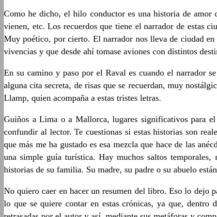
Como he dicho, el hilo conductor es una historia de amor d
vienen, etc. Los recuerdos que tiene el narrador de estas c
Muy poético, por cierto. El narrador nos lleva de ciudad e
vivencias y que desde ahí tomase aviones con distintos dest
En su camino y paso por el Raval es cuando el narrador se 
alguna cita secreta, de risas que se recuerdan, muy nostálgi
Llamp, quien acompaña a estas tristes letras.
Guiños a Lima o a Mallorca, lugares significativos para e
confundir al lector. Te cuestionas si estas historias son re
que más me ha gustado es esa mezcla que hace de las anécdo
una simple guía turística. Hay muchos saltos temporales, 
historias de su familia. Su madre, su padre o su abuelo est
No quiero caer en hacer un resumen del libro. Eso lo dejo p
lo que se quiere contar en estas crónicas, ya que, dentro d
retrasadas por el autor y así, mediante sus metáforas y comp