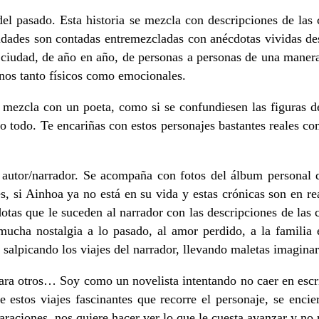
el pasado. Esta historia se mezcla con descripciones de las
iudades son contadas entremezcladas con anécdotas vividas de
n ciudad, de año en año, de personas a personas de una manera
inos tanto físicos como emocionales.
mezcla con un poeta, como si se confundiesen las figuras de 
co todo. Te encariñas con estos personajes bastantes reales c
l autor/narrador. Se acompaña con fotos del álbum personal 
ales, si Ainhoa ya no está en su vida y estas crónicas son en 
tas que le suceden al narrador con las descripciones de las c
mucha nostalgia a lo pasado, al amor perdido, a la familia e
án salpicando los viajes del narrador, llevando maletas imagi
ara otros… Soy como un novelista intentando no caer en escrib
e estos viajes fascinantes que recorre el personaje, se enci
araciones, nos quiere hacer ver lo que le cuesta avanzar y no 