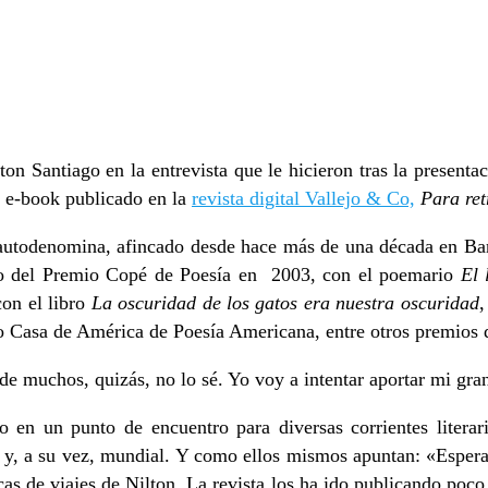
Santiago en la entrevista que le hicieron tras la presentac
su e-book publicado en la
revista digital Vallejo & Co,
Para ret
autodenomina, afincado desde hace más de una década en Barc
sto del Premio Copé de Poesía en 2003, con el poemario
El 
con el libro
La oscuridad de los gatos era nuestra oscuridad
,
o Casa de América de Poesía Americana, entre otros premios 
 muchos, quizás, no lo sé. Yo voy a intentar aportar mi grani
do en un punto de encuentro para diversas corrientes litera
 y, a su vez, mundial. Y como ellos mismos apuntan:
«
Espera
as de viajes de Nilton. La revista los ha ido publicando poco