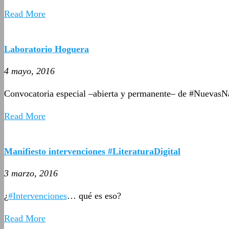
Read More
Laboratorio Hoguera
4 mayo, 2016
Convocatoria especial –abierta y permanente­– de #NuevasNa
Read More
Manifiesto intervenciones #LiteraturaDigital
3 marzo, 2016
¿
#Intervenciones
… qué es eso?
Read More