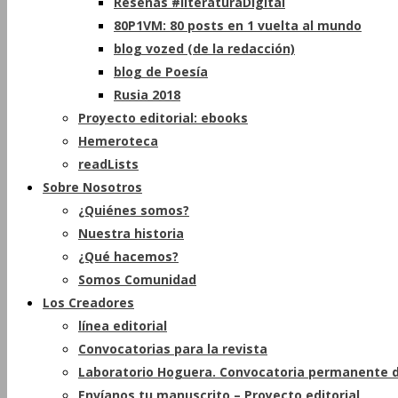
Reseñas #literaturaDigital
80P1VM: 80 posts en 1 vuelta al mundo
blog vozed (de la redacción)
blog de Poesía
Rusia 2018
Proyecto editorial: ebooks
Hemeroteca
readLists
Sobre Nosotros
¿Quiénes somos?
Nuestra historia
¿Qué hacemos?
Somos Comunidad
Los Creadores
línea editorial
Convocatorias para la revista
Laboratorio Hoguera. Convocatoria permanente d
Envíanos tu manuscrito – Proyecto editorial