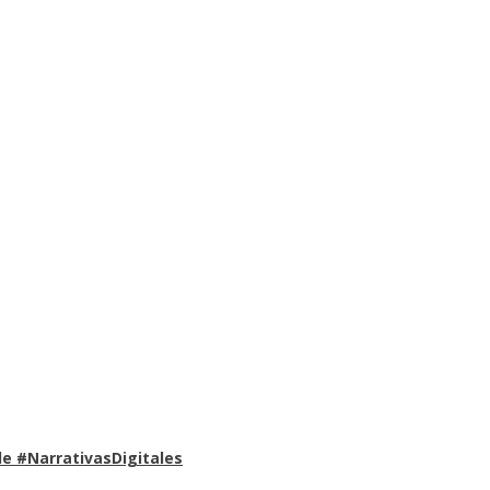
e #NarrativasDigitales