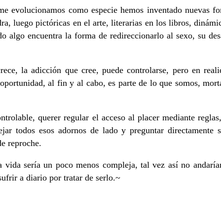
rme evolucionamos como especie hemos inventado nuevas forma
ra, luego pictóricas en el arte, literarias en los libros, dinám
do algo encuentra la forma de redireccionarlo al sexo, su de
ce, la adicción que cree, puede controlarse, pero en reali
portunidad, al fin y al cabo, es parte de lo que somos, mor
ontrolable, querer regular el acceso al placer mediante regla
ejar todos esos adornos de lado y preguntar directamente 
de reproche.
í la vida sería un poco menos compleja, tal vez así no andarí
frir a diario por tratar de serlo.~