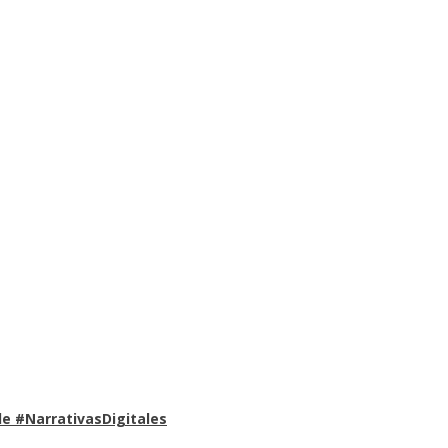
e #NarrativasDigitales