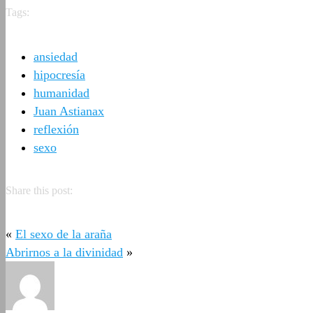
Tags:
ansiedad
hipocresía
humanidad
Juan Astianax
reflexión
sexo
Share this post:
«
El sexo de la araña
Abrirnos a la divinidad
»