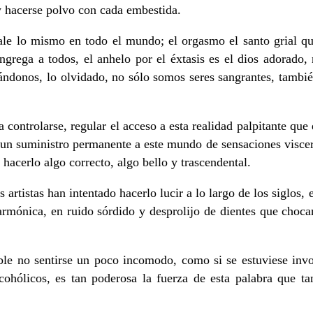
y hacerse polvo con cada embestida.
ale lo mismo en todo el mundo; el orgasmo el santo grial qu
ngrega a todos, el anhelo por el éxtasis es el dios adorado,
ndonos, lo olvidado, no sólo somos seres sangrantes, tambié
a controlarse, regular el acceso a esta realidad palpitante qu
 un suministro permanente a este mundo de sensaciones viscera
 hacerlo algo correcto, algo bello y trascendental.
 artistas han intentado hacerlo lucir a lo largo de los siglos
armónica, en ruido sórdido y desprolijo de dientes que chocan
ble no sentirse un poco incomodo, como si se estuviese inv
ohólicos, es tan poderosa la fuerza de esta palabra que ta