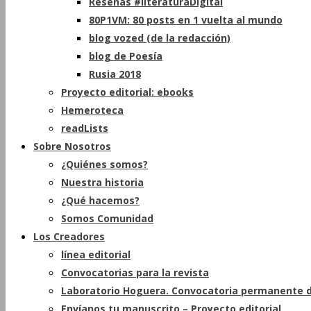
Reseñas #literaturaDigital
80P1VM: 80 posts en 1 vuelta al mundo
blog vozed (de la redacción)
blog de Poesía
Rusia 2018
Proyecto editorial: ebooks
Hemeroteca
readLists
Sobre Nosotros
¿Quiénes somos?
Nuestra historia
¿Qué hacemos?
Somos Comunidad
Los Creadores
línea editorial
Convocatorias para la revista
Laboratorio Hoguera. Convocatoria permanente d
Envíanos tu manuscrito – Proyecto editorial