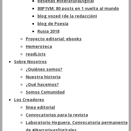
Reseñas #literaturaDigital
80P1VM: 80 posts en 1 vuelta al mundo
blog vozed (de la redacción)
blog de Poesía
Rusia 2018
Proyecto editorial: ebooks
Hemeroteca
readLists
Sobre Nosotros
¿Quiénes somos?
Nuestra historia
¿Qué hacemos?
Somos Comunidad
Los Creadores
línea editorial
Convocatorias para la revista
Laboratorio Hoguera. Convocatoria permanente
de #NarrativasDigitales