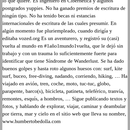
lo que quiere. Es Ingeniero en Cibernética y algunos
postgrados yuppies. No ha ganado premios de escritura de
ningún tipo. No ha tenido becas ni estancias
internacionales de escritura de las cuales presumir. En
algún momento fue pluriempleado, cuando dirigía y
editaba vozed.org Es un aventurero, y registró su (casi)
vuelta al mundo en #1año1mundo1vuelta, que le dejó sin
trabajo y con un trauma lo suficientemente fuerte para
identificar que tiene Síndrome de Wanderlust. Se ha dado
buenos golpes y hasta roto algunos huesos con: surf, kite
surf, buceo, free-diving, nadando, corriendo, hiking, … Ha
viajado en avión, tren, coche, moto, tuc-tuc, globo,
parapente, barco(s), bicicleta, patineta, teleférico, tranvía,
remontes, esquís, a hombros, … Sigue publicando textos y
fotos, y hablando de explorar, viajar, caminar y deambular
por tierra, mar y cielo en el sitio web que lleva su nombre,
www.humbertobedolla.com