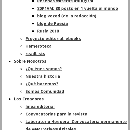
Reseñas #literaturaDigital
80P1VM: 80 posts en 1 vuelta al mundo
blog vozed (de la redacción)
blog de Poesía
Rusia 2018
Proyecto editorial: ebooks
Hemeroteca
readLists
Sobre Nosotros
¿Quiénes somos?
Nuestra historia
¿Qué hacemos?
Somos Comunidad
Los Creadores
línea editorial
Convocatorias para la revista
Laboratorio Hoguera. Convocatoria permanente
de #NarrativasDigitales