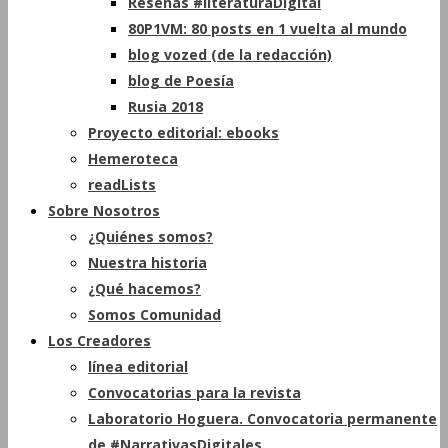
Reseñas #literaturaDigital
80P1VM: 80 posts en 1 vuelta al mundo
blog vozed (de la redacción)
blog de Poesía
Rusia 2018
Proyecto editorial: ebooks
Hemeroteca
readLists
Sobre Nosotros
¿Quiénes somos?
Nuestra historia
¿Qué hacemos?
Somos Comunidad
Los Creadores
línea editorial
Convocatorias para la revista
Laboratorio Hoguera. Convocatoria permanente
de #NarrativasDigitales