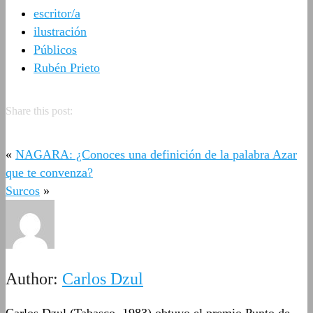
escritor/a
ilustración
Públicos
Rubén Prieto
Share this post:
«
NAGARA: ¿Conoces una definición de la palabra Azar
que te convenza?
Surcos
»
Author:
Carlos Dzul
Carlos Dzul (Tabasco, 1983) obtuvo el premio Punto de