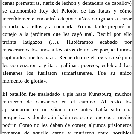
canas prematuras, nariz de lechón y dentadura de caballo»)
se autonombró Rey del Pelotón de las Ratas y cómo
increíblemente encontró adeptos: «Nos obligaban a cazar
comida para ellos y a cocinarla. Yo una tarde preparé un
conejo a la jardinera que les cayó mal. Recibí por ello
treinta latigazos (…). Hubiéramos acabado por
masacrarnos los unos a los otros de no ser porque fuimos
capturados por los nazis. Recuerdo que el rey y su séquito
les comenzaron a gritar: ¡gallinas, puercos, culebras! Los
alemanes los fusilaron sumariamente. Fue su único
momento de gloria».
El batallón fue trasladado a pie hasta Kunstburg, muchos
murieron de cansancio en el camino. Al resto los
aprisionaron en un sótano que antes había sido una
porqueriza y donde aún había restos de puercos a medio
podrir. Como no les daban de comer, algunos prisioneros
tomaron de aquella carne y murieron entre horribles