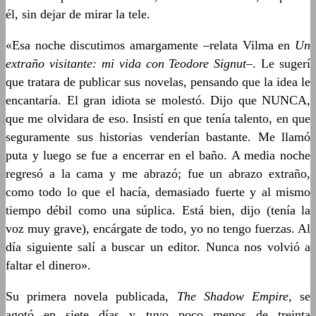
él, sin dejar de mirar la tele.
«Esa noche discutimos amargamente –relata Vilma en
Un
extraño visitante: mi vida con Teodore Signut
–. Le sugerí
que tratara de publicar sus novelas, pensando que la idea le
encantaría. El gran idiota se molestó. Dijo que NUNCA,
que me olvidara de eso. Insistí en que tenía talento, en que
seguramente sus historias venderían bastante. Me llamó
puta y luego se fue a encerrar en el baño. A media noche
regresó a la cama y me abrazó; fue un abrazo extraño,
como todo lo que el hacía, demasiado fuerte y al mismo
tiempo débil como una súplica. Está bien, dijo (tenía la
voz muy grave), encárgate de todo, yo no tengo fuerzas. Al
día siguiente salí a buscar un editor. Nunca nos volvió a
faltar el dinero».
Su primera novela publicada,
The Shadow Empire
, se
agotó en siete días y tuvo poco menos de treinta