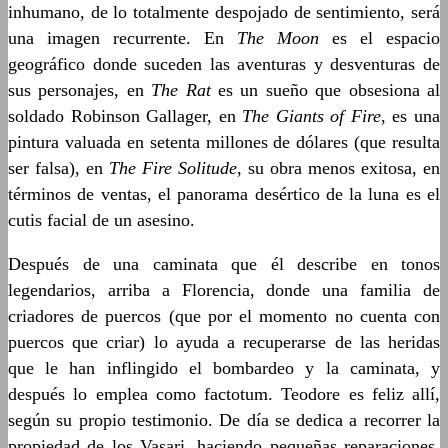
inhumano, de lo totalmente despojado de sentimiento, será
una imagen recurrente. En
The Moon
es el espacio
geográfico donde suceden las aventuras y desventuras de
sus personajes, en
The Rat
es un sueño que obsesiona al
soldado Robinson Gallager, en
The Giants of Fire
, es una
pintura valuada en setenta millones de dólares (que resulta
ser falsa), en
The Fire Solitude
, su obra menos exitosa, en
términos de ventas, el panorama desértico de la luna es el
cutis facial de un asesino.
Después de una caminata que él describe en tonos
legendarios, arriba a Florencia, donde una familia de
criadores de puercos (que por el momento no cuenta con
puercos que criar) lo ayuda a recuperarse de las heridas
que le han inflingido el bombardeo y la caminata, y
después lo emplea como factotum. Teodore es feliz allí,
según su propio testimonio. De día se dedica a recorrer la
propiedad de los Vasari, haciendo pequeñas reparaciones,