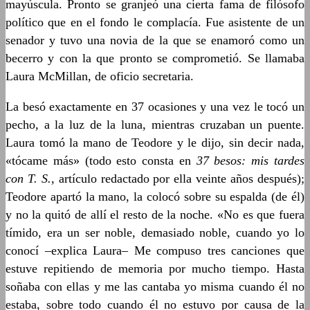
mayúscula. Pronto se granjeó una cierta fama de filósofo
político que en el fondo le complacía. Fue asistente de un
senador y tuvo una novia de la que se enamoró como un
becerro y con la que pronto se comprometió. Se llamaba
Laura McMillan, de oficio secretaria.
La besó exactamente en 37 ocasiones y una vez le tocó un
pecho, a la luz de la luna, mientras cruzaban un puente.
Laura tomó la mano de Teodore y le dijo, sin decir nada,
«tócame más» (todo esto consta en
37 besos: mis tardes
con T. S.
, artículo redactado por ella veinte años después);
Teodore apartó la mano, la colocó sobre su espalda (de él)
y no la quitó de allí el resto de la noche. «No es que fuera
tímido, era un ser noble, demasiado noble, cuando yo lo
conocí –explica Laura– Me compuso tres canciones que
estuve repitiendo de memoria por mucho tiempo. Hasta
soñaba con ellas y me las cantaba yo misma cuando él no
estaba, sobre todo cuando él no estuvo por causa de la