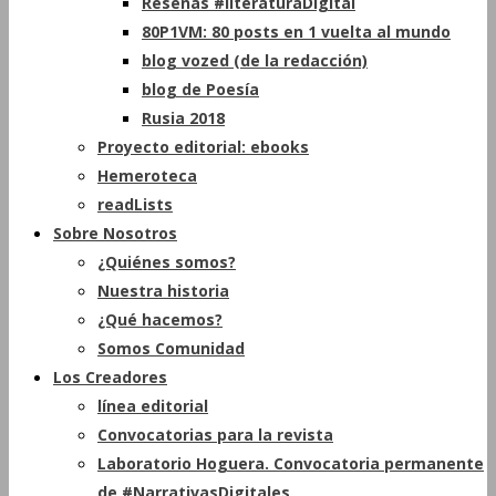
Reseñas #literaturaDigital
80P1VM: 80 posts en 1 vuelta al mundo
blog vozed (de la redacción)
blog de Poesía
Rusia 2018
Proyecto editorial: ebooks
Hemeroteca
readLists
Sobre Nosotros
¿Quiénes somos?
Nuestra historia
¿Qué hacemos?
Somos Comunidad
Los Creadores
línea editorial
Convocatorias para la revista
Laboratorio Hoguera. Convocatoria permanente
de #NarrativasDigitales