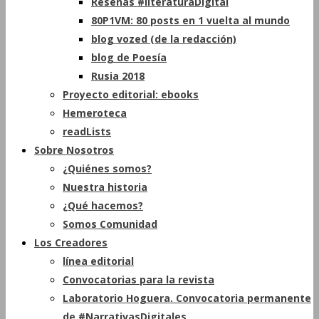
Reseñas #literaturaDigital
80P1VM: 80 posts en 1 vuelta al mundo
blog vozed (de la redacción)
blog de Poesía
Rusia 2018
Proyecto editorial: ebooks
Hemeroteca
readLists
Sobre Nosotros
¿Quiénes somos?
Nuestra historia
¿Qué hacemos?
Somos Comunidad
Los Creadores
línea editorial
Convocatorias para la revista
Laboratorio Hoguera. Convocatoria permanente
de #NarrativasDigitales