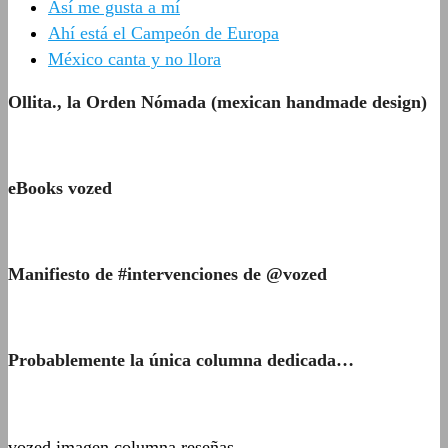
Así me gusta a mí
Ahí está el Campeón de Europa
México canta y no llora
Ollita., la Orden Nómada (mexican handmade design)
eBooks vozed
Manifiesto de #intervenciones de @vozed
Probablemente la única columna dedicada…
vozed imagen columna reseñas