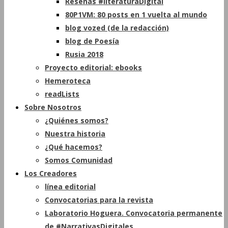
Reseñas #literaturaDigital
80P1VM: 80 posts en 1 vuelta al mundo
blog vozed (de la redacción)
blog de Poesía
Rusia 2018
Proyecto editorial: ebooks
Hemeroteca
readLists
Sobre Nosotros
¿Quiénes somos?
Nuestra historia
¿Qué hacemos?
Somos Comunidad
Los Creadores
línea editorial
Convocatorias para la revista
Laboratorio Hoguera. Convocatoria permanente
de #NarrativasDigitales