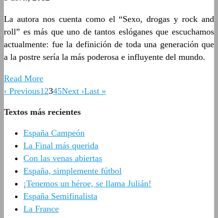
La autora nos cuenta como el “Sexo, drogas y rock and
roll” es más que uno de tantos eslóganes que escuchamos
actualmente: fue la definición de toda una generación que
a la postre sería la más poderosa e influyente del mundo.
Read More
‹ Previous
1
2
3
4
5
Next ›
Last »
Textos más recientes
España Campeón
La Final más querida
Con las venas abiertas
España, simplemente fútbol
¡Tenemos un héroe, se llama Julián!
España Semifinalista
La France