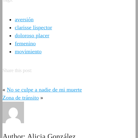
aversión
clarisse lispector
doloroso placer
femenino
movimiento
Share this post:
«
No se culpe a nadie de mi muerte
Zona de tránsito
»
Author:
Alicia González