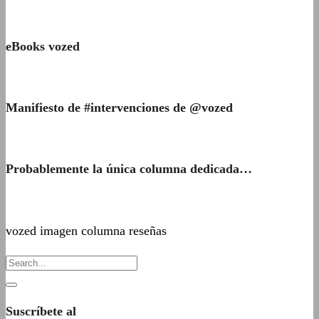
eBooks vozed
Manifiesto de #intervenciones de @vozed
Probablemente la única columna dedicada…
vozed imagen columna reseñas
Suscríbete al