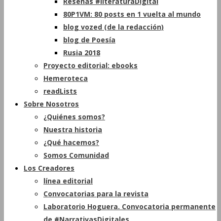
Reseñas #literaturaDigital
80P1VM: 80 posts en 1 vuelta al mundo
blog vozed (de la redacción)
blog de Poesía
Rusia 2018
Proyecto editorial: ebooks
Hemeroteca
readLists
Sobre Nosotros
¿Quiénes somos?
Nuestra historia
¿Qué hacemos?
Somos Comunidad
Los Creadores
línea editorial
Convocatorias para la revista
Laboratorio Hoguera. Convocatoria permanente
de #NarrativasDigitales