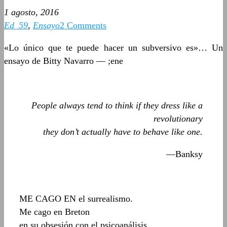
1 agosto, 2016
Ed_59
,
Ensayo
2 Comments
«Lo único que te puede hacer un subversivo es»… Un
ensayo de Bitty Navarro — ;ene
People always tend to think if they dress like a
revolutionary
they don’t actually have to behave like one.
—Banksy
ME CAGO EN el surrealismo.
Me cago en Breton
en su obsesión con el psicoanálisis