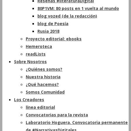
Reseñas #literaturaDigital
80P1VM: 80 posts en 1 vuelta al mundo
blog vozed (de la redacción)
blog de Poesía
Rusia 2018
Proyecto editorial: ebooks
Hemeroteca
readLists
Sobre Nosotros
¿Quiénes somos?
Nuestra historia
¿Qué hacemos?
Somos Comunidad
Los Creadores
línea editorial
Convocatorias para la revista
Laboratorio Hoguera. Convocatoria permanente
de #NarrativasDigitales