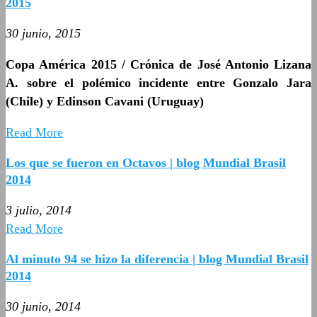
2015
30 junio, 2015
Copa América 2015 / Crónica de José Antonio Lizana
A. sobre el polémico incidente entre Gonzalo Jara
(Chile) y Edinson Cavani (Uruguay)
Read More
Los que se fueron en Octavos | blog Mundial Brasil
2014
3 julio, 2014
Read More
Al minuto 94 se hizo la diferencia | blog Mundial Brasil
2014
30 junio, 2014