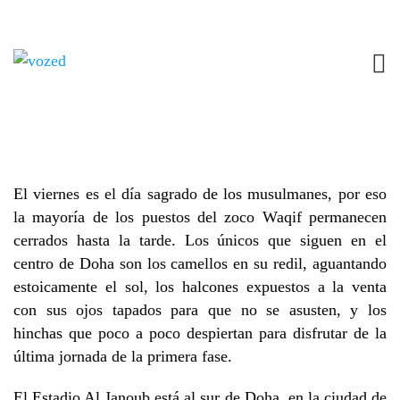
UNA VENGANZA MISERABLE
3 DICIEMBRE, 2022
QATAR 2022
NO COMMENTS
Por Andrés Margolles
El viernes es el día sagrado de los musulmanes, por eso
la mayoría de los puestos del zoco Waqif permanecen
cerrados hasta la tarde. Los únicos que siguen en el
centro de Doha son los camellos en su redil, aguantando
estoicamente el sol, los halcones expuestos a la venta
con sus ojos tapados para que no se asusten, y los
hinchas que poco a poco despiertan para disfrutar de la
última jornada de la primera fase.
El Estadio Al Janoub está al sur de Doha, en la ciudad de