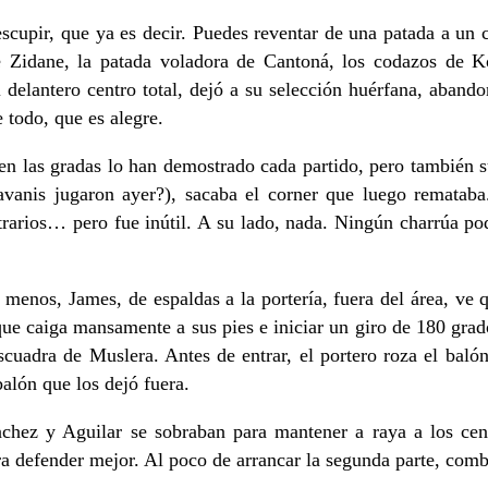
escupir, que ya es decir. Puedes reventar de una patada a un 
de Zidane, la patada voladora de Cantoná, los codazos de 
l delantero centro total, dejó a su selección huérfana, aband
 todo, que es alegre.
s en las gradas lo han demostrado cada partido, pero también
avanis jugaron ayer?), sacaba el corner que luego rematab
trarios… pero fue inútil. A su lado, nada. Ningún charrúa po
menos, James, de espaldas a la portería, fuera del área, ve qu
 caiga mansamente a sus pies e iniciar un giro de 180 grados
scuadra de Muslera. Antes de entrar, el portero roza el baló
alón que los dejó fuera.
ez y Aguilar se sobraban para mantener a raya a los centr
para defender mejor. Al poco de arrancar la segunda parte, c