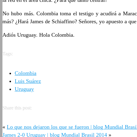
la red en el área chica. ¿Para qué tanto central?
No hubo más. Colombia toma el testigo y acudirá a Maracan
más? ¿Hará James de Schiaffino? Señores, yo apuesto a que 
Adiós Uruguay. Hola Colombia.
Tags:
Colombia
Luis Suárez
Uruguay
Share this post:
«
Lo que nos dejaron los que se fueron | blog Mundial Brasi
James 2-0 Uruguay | blog Mundial Brasil 2014
»