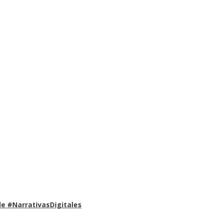
e #NarrativasDigitales