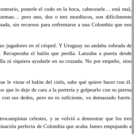
contrario, ponerle el codo en la boca, cabecearle… está mal,
Koeman… pero uno, dos o tres mordiscos, son difícilmente
onada, sin recursos para enfrentarse a una Colombia que nos
 sus jugadores en el césped. Y Uruguay no andaba sobrada de
a. Recuperaba el balón que perdía. Lanzaba a puerta desde
día ni siquiera ayudarle en su cruzada. No por empeño, sino
e le viene el balón del cielo, sabe qué quiere hacer con él.
 que lo deje de cara a la portería y golpearlo con su pierna
n con sus dedos, pero no es suficiente, va demasiado fuerte.
ocampistas celestes, y se volvió a demostrar que los tres
ombinación perfecta de Colombia que acaba James empujando a