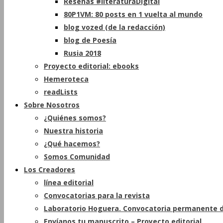
Reseñas #literaturaDigital
80P1VM: 80 posts en 1 vuelta al mundo
blog vozed (de la redacción)
blog de Poesía
Rusia 2018
Proyecto editorial: ebooks
Hemeroteca
readLists
Sobre Nosotros
¿Quiénes somos?
Nuestra historia
¿Qué hacemos?
Somos Comunidad
Los Creadores
línea editorial
Convocatorias para la revista
Laboratorio Hoguera. Convocatoria permanente d
Envíanos tu manuscrito – Proyecto editorial