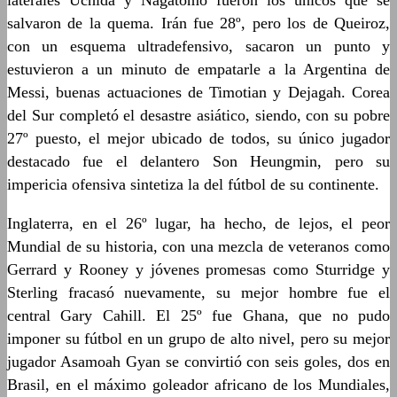
laterales Uchida y Nagatomo fueron los únicos que se
salvaron de la quema. Irán fue 28º, pero los de Queiroz,
con un esquema ultradefensivo, sacaron un punto y
estuvieron a un minuto de empatarle a la Argentina de
Messi, buenas actuaciones de Timotian y Dejagah. Corea
del Sur completó el desastre asiático, siendo, con su pobre
27º puesto, el mejor ubicado de todos, su único jugador
destacado fue el delantero Son Heungmin, pero su
impericia ofensiva sintetiza la del fútbol de su continente.
Inglaterra, en el 26º lugar, ha hecho, de lejos, el peor
Mundial de su historia, con una mezcla de veteranos como
Gerrard y Rooney y jóvenes promesas como Sturridge y
Sterling fracasó nuevamente, su mejor hombre fue el
central Gary Cahill. El 25º fue Ghana, que no pudo
imponer su fútbol en un grupo de alto nivel, pero su mejor
jugador Asamoah Gyan se convirtió con seis goles, dos en
Brasil, en el máximo goleador africano de los Mundiales,