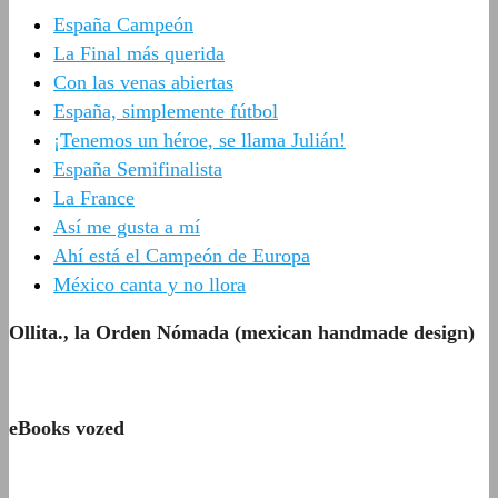
España Campeón
La Final más querida
Con las venas abiertas
España, simplemente fútbol
¡Tenemos un héroe, se llama Julián!
España Semifinalista
La France
Así me gusta a mí
Ahí está el Campeón de Europa
México canta y no llora
Ollita., la Orden Nómada (mexican handmade design)
eBooks vozed