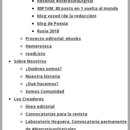
Reseñas #literaturaDigital
80P1VM: 80 posts en 1 vuelta al mundo
blog vozed (de la redacción)
blog de Poesía
Rusia 2018
Proyecto editorial: ebooks
Hemeroteca
readLists
Sobre Nosotros
¿Quiénes somos?
Nuestra historia
¿Qué hacemos?
Somos Comunidad
Los Creadores
línea editorial
Convocatorias para la revista
Laboratorio Hoguera. Convocatoria permanente
de #NarrativasDigitales