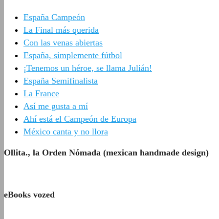
España Campeón
La Final más querida
Con las venas abiertas
España, simplemente fútbol
¡Tenemos un héroe, se llama Julián!
España Semifinalista
La France
Así me gusta a mí
Ahí está el Campeón de Europa
México canta y no llora
Ollita., la Orden Nómada (mexican handmade design)
eBooks vozed