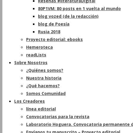
Reseñas #literaturaDigital
80P1VM: 80 posts en 1 vuelta al mundo
blog vozed (de la redacción)
blog de Poesía
Rusia 2018
Proyecto editorial: ebooks
Hemeroteca
readLists
Sobre Nosotros
¿Quiénes somos?
Nuestra historia
¿Qué hacemos?
Somos Comunidad
Los Creadores
línea editorial
Convocatorias para la revista
Laboratorio Hoguera. Convocatoria permanente d
Envíanos tu manuscrito – Proyecto editorial