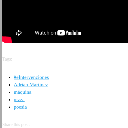
Tags:
#eIntervenciones
Adrian Martinez
máquina
pizza
poesía
Share this post: