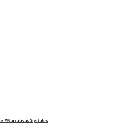
e #NarrativasDigitales