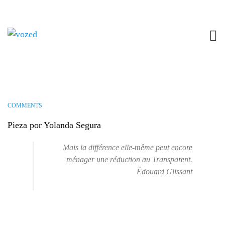
YAHOO RESPUESTAS: ¿SE PUEDE
CONVERTIR EL CARBÓN EN DIAMANTE?
DOY 5 ESTRELLAS
4 JUNIO, 2018
EINTERVENCIONES
,
EINTERVENCION_12
NO
COMMENTS
Pieza por Yolanda Segura
Mais la différence elle-même peut encore
ménager une réduction au Transparent.
Édouard Glissant