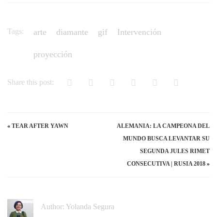
Tags:
arte
diamante
gif
Intervención
proyección
Share this post:
«
TEAR AFTER YAWN
ALEMANIA: LA CAMPEONA DEL
MUNDO BUSCA LEVANTAR SU
SEGUNDA JULES RIMET
CONSECUTIVA | RUSIA 2018
»
Author:
Yolanda Segura