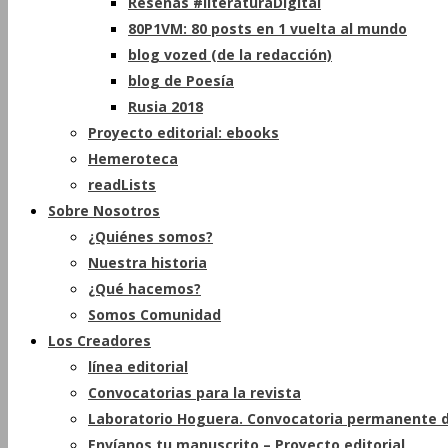
Reseñas #literaturaDigital
80P1VM: 80 posts en 1 vuelta al mundo
blog vozed (de la redacción)
blog de Poesía
Rusia 2018
Proyecto editorial: ebooks
Hemeroteca
readLists
Sobre Nosotros
¿Quiénes somos?
Nuestra historia
¿Qué hacemos?
Somos Comunidad
Los Creadores
línea editorial
Convocatorias para la revista
Laboratorio Hoguera. Convocatoria permanente d
Envíanos tu manuscrito – Proyecto editorial