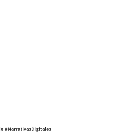
e #NarrativasDigitales