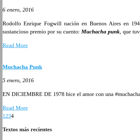
6 enero, 2016
Rodolfo Enrique Fogwill nación en Buenos Aires en 1941 
sustancioso premio por su cuento:
Muchacha punk
, que tuv
Read More
Muchacha Punk
5 enero, 2016
EN DICIEMBRE DE 1978 hice el amor con una #muchacha
Read More
1
2
3
4
Textos más recientes