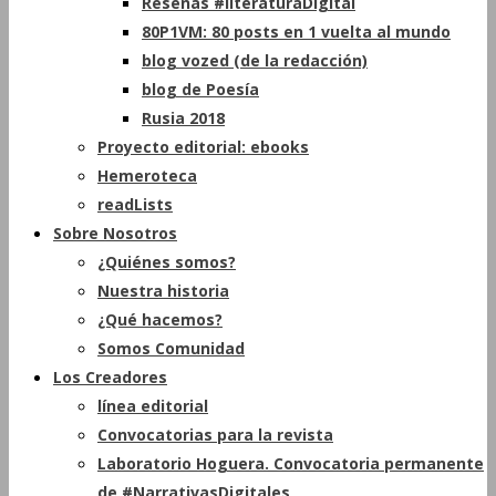
Reseñas #literaturaDigital
80P1VM: 80 posts en 1 vuelta al mundo
blog vozed (de la redacción)
blog de Poesía
Rusia 2018
Proyecto editorial: ebooks
Hemeroteca
readLists
Sobre Nosotros
¿Quiénes somos?
Nuestra historia
¿Qué hacemos?
Somos Comunidad
Los Creadores
línea editorial
Convocatorias para la revista
Laboratorio Hoguera. Convocatoria permanente
de #NarrativasDigitales