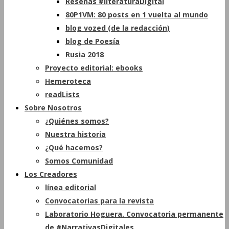
Reseñas #literaturaDigital
80P1VM: 80 posts en 1 vuelta al mundo
blog vozed (de la redacción)
blog de Poesía
Rusia 2018
Proyecto editorial: ebooks
Hemeroteca
readLists
Sobre Nosotros
¿Quiénes somos?
Nuestra historia
¿Qué hacemos?
Somos Comunidad
Los Creadores
línea editorial
Convocatorias para la revista
Laboratorio Hoguera. Convocatoria permanente
de #NarrativasDigitales