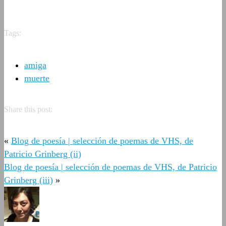
Tags:
amiga
muerte
Share this post:
«
Blog de poesía | selección de poemas de VHS, de
Patricio Grinberg (ii)
Blog de poesía | selección de poemas de VHS, de Patricio
Grinberg (iii)
»