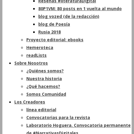
Reseñas #literaturaDigital
80P1VM: 80 posts en 1 vuelta al mundo
blog vozed (de la redacción)
blog de Poesía
Rusia 2018
Proyecto editorial: ebooks
Hemeroteca
readLists
Sobre Nosotros
¿Quiénes somos?
Nuestra historia
¿Qué hacemos?
Somos Comunidad
Los Creadores
línea editorial
Convocatorias para la revista
Laboratorio Hoguera. Convocatoria permanente
de #NarrativasDigitales