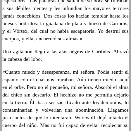
espesa brea. Las palabras que salían de su boca se filtraban
a sus débiles mentes y les infundían los mayores terrores
jamás concebidos. Dos cosas los hacían temblar hasta los
huesos podridos: la guadaña de plata y hueso de Caribdis,
y el Vórtex, del cual no había escapatoria. Yo destruí sus
cuerpos, y ella, encarceló sus almas.»
Una agitación llegó a las alas negras de Caribdis. Abrazó
la cabeza del lobo.
«Cuanto miedo y desesperanza, mi señora. Podía sentir el
espanto con el cual nos miraban. Aún tienen miedo, aquí
en el orbe. Pero no el pequeño, mi señora. Absorbí el alma
del chico sin desearlo. El hechizo no me permitía dejarlo
en la tierra. Él iba a ser sacrificado ante los demonios, lo
contaminarían y volverían una abominación. Llegamos
justo antes de que lo intentaran. Werewolf dejó intacto el
cuerpo del niño. Mas no fui capaz de evitar recolectar su