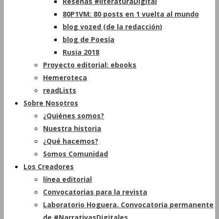
Reseñas #literaturaDigital
80P1VM: 80 posts en 1 vuelta al mundo
blog vozed (de la redacción)
blog de Poesía
Rusia 2018
Proyecto editorial: ebooks
Hemeroteca
readLists
Sobre Nosotros
¿Quiénes somos?
Nuestra historia
¿Qué hacemos?
Somos Comunidad
Los Creadores
línea editorial
Convocatorias para la revista
Laboratorio Hoguera. Convocatoria permanente
de #NarrativasDigitales