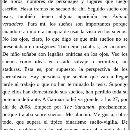
de libros, nombres de personajes y lugares que luego
escribo. Hasta tramas he sacado de ahí. Seguido sueño con
osos, también tienen alguna aparición en
Animal
verdadero
. Para mí, los sueños son importantes porque
cuando era niño era incapaz de usar la vista en los sueños.
No los ojos, claro, lo que digo es que mis sueños no se
presentaban en imágenes. Todo eran palabras, sensaciones.
De niño soñaba con lagañas oníricas en los ojos. Veo los
sueños como ideas en estado salvaje o primitivo, sin
ataduras. Esta es, por supuesto, la perspectiva de los
surrealistas. Hay personas que sueñan que van a llegar
tarde al trabajo o que no han terminado la tesis. Supongo
que ellos han domesticado sus sueños, han perdido toda su
potencia delirante. A Gaiman lo leí ya grande, a los 27, por
ahí de 2008. Empecé por
The Sandman
, precisamente,
porque trataba sobre sueños. Me alucinó. Me gusta, sobre
todo, que supera el típico binarismo sueño-vigilia. De
hecho, problematiza las relaciones entre el mundo de la