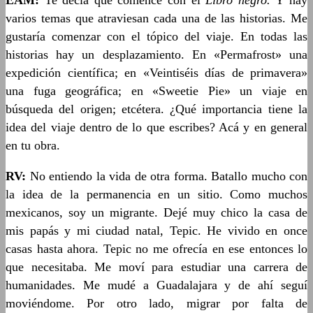
EAM:
Te decía que comencé con el
Libro negro.
Y hay
varios temas que atraviesan cada una de las historias. Me
gustaría comenzar con el tópico del viaje. En todas las
historias hay un desplazamiento. En «Permafrost» una
expedición científica; en «Veintiséis días de primavera»
una fuga geográfica; en «Sweetie Pie» un viaje en
búsqueda del origen; etcétera. ¿Qué importancia tiene la
idea del viaje dentro de lo que escribes? Acá y en general
en tu obra.
RV:
No entiendo la vida de otra forma. Batallo mucho con
la idea de la permanencia en un sitio. Como muchos
mexicanos, soy un migrante. Dejé muy chico la casa de
mis papás y mi ciudad natal, Tepic. He vivido en once
casas hasta ahora. Tepic no me ofrecía en ese entonces lo
que necesitaba. Me moví para estudiar una carrera de
humanidades. Me mudé a Guadalajara y de ahí seguí
moviéndome. Por otro lado, migrar por falta de