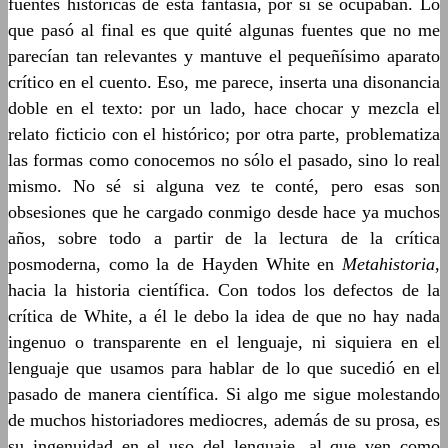
fuentes históricas de esta fantasía, por si se ocupaban. Lo
que pasó al final es que quité algunas fuentes que no me
parecían tan relevantes y mantuve el pequeñísimo aparato
crítico en el cuento. Eso, me parece, inserta una disonancia
doble en el texto: por un lado, hace chocar y mezcla el
relato ficticio con el histórico; por otra parte, problematiza
las formas como conocemos no sólo el pasado, sino lo real
mismo. No sé si alguna vez te conté, pero esas son
obsesiones que he cargado conmigo desde hace ya muchos
años, sobre todo a partir de la lectura de la crítica
posmoderna, como la de Hayden White en
Metahistoria
,
hacia la historia científica. Con todos los defectos de la
crítica de White, a él le debo la idea de que no hay nada
ingenuo o transparente en el lenguaje, ni siquiera en el
lenguaje que usamos para hablar de lo que sucedió en el
pasado de manera científica. Si algo me sigue molestando
de muchos historiadores mediocres, además de su prosa, es
su ingenuidad en el uso del lenguaje, al que ven como