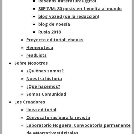
Reseñas #literaturaDigital
80P1VM: 80 posts en 1 vuelta al mundo
blog vozed (de la redacción)
blog de Poesía
Rusia 2018
Proyecto editorial: ebooks
Hemeroteca
readLists
Sobre Nosotros
¿Quiénes somos?
Nuestra historia
¿Qué hacemos?
Somos Comunidad
Los Creadores
línea editorial
Convocatorias para la revista
Laboratorio Hoguera. Convocatoria permanente
de #NarrativasDigitales