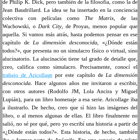
de Philip K. Dick, pero también de la filosofía, como la de
Jean Baudrillard. La idea se ha insertado en la conciencia
colectiva con películas como
The Matrix
, de las
Wachowski, o
Dark City
, de Proyas, menos popular que
aquella. Si vamos más atrás, hasta podemos pensar en ese
capítulo de
La dimensión desconocida
, «¿Dónde están
todos?», que presenta no un simulacro físico o virtual, sino
alucinatorio. La alucinación tiene tal grado de detalle que,
creo, califica como simulacro. Precisamente, conocí el
trabajo de Aricollage
por este capítulo de
La dimensión
desconocida
. Hace algunos años me invitaron a escribir,
con otros autores (Rodolfo JM, Lola Ancira y Miguel
Lupián), para un libro homenaje a esa serie. Aricollage iba
a ilustrarlo. De hecho, creo que sí hizo las imágenes del
libro, o al menos algunas de ellas. El libro finalmente no
salió, no sé por qué, pero yo escribí una historia a partir de
«¿Dónde están todos?». Esta historia, de hecho, también