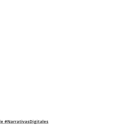
e #NarrativasDigitales