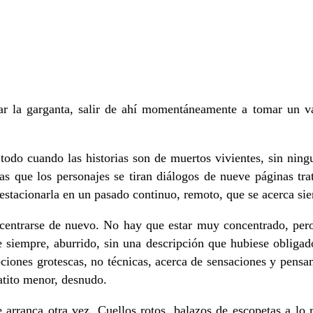
garganta, salir de ahí momentáneamente a tomar un vaso
e todo cuando las historias son de muertos vivientes, sin ning
 las que los personajes se tiran diálogos de nueve páginas tr
 estacionarla en un pasado continuo, remoto, que se acerca si
oncentrarse de nuevo. No hay que estar muy concentrado, pero
siempre, aburrido, sin una descripción que hubiese obligado a
pciones grotescas, no técnicas, acerca de sensaciones y pensam
latito menor, desnudo.
arranca otra vez. Cuellos rotos, balazos de escopetas a lo 