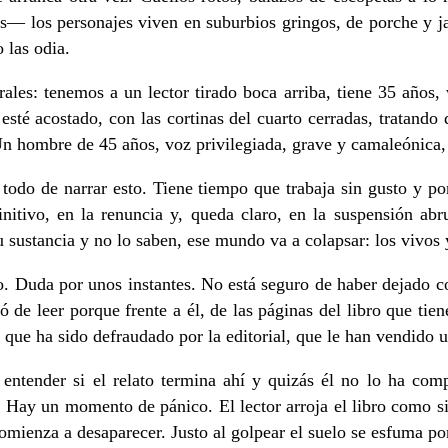
os personajes viven en suburbios gringos, de porche y jardín
o las odia.
ales: tenemos a un lector tirado boca arriba, tiene 35 años
sté acostado, con las cortinas del cuarto cerradas, tratando 
 Un hombre de 45 años, voz privilegiada, grave y camaleónica, 
e todo de narrar esto. Tiene tiempo que trabaja sin gusto y p
itivo, en la renuncia y, queda claro, en la suspensión abru
u sustancia y no lo saben, ese mundo va a colapsar: los vivos 
ido. Duda por unos instantes. No está seguro de haber dejado 
 de leer porque frente a él, de las páginas del libro que tie
te que ha sido defraudado por la editorial, que le han vendido 
a entender si el relato termina ahí y quizás él no lo ha com
Hay un momento de pánico. El lector arroja el libro como si 
omienza a desaparecer. Justo al golpear el suelo se esfuma po