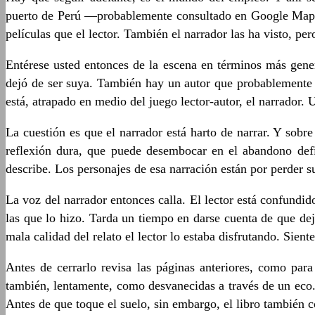
puerto de Perú —probablemente consultado en Google Maps— l
películas que el lector. También el narrador las ha visto, per
Entérese usted entonces de la escena en términos más gener
dejó de ser suya. También hay un autor que probablemente e
está, atrapado en medio del juego lector-autor, el narrador.
La cuestión es que el narrador está harto de narrar. Y sobr
reflexión dura, que puede desembocar en el abandono defin
describe. Los personajes de esa narración están por perder s
La voz del narrador entonces calla. El lector está confund
las que lo hizo. Tarda un tiempo en darse cuenta de que dejó
mala calidad del relato el lector lo estaba disfrutando. Sien
Antes de cerrarlo revisa las páginas anteriores, como par
también, lentamente, como desvanecidas a través de un eco. 
Antes de que toque el suelo, sin embargo, el libro también c