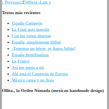
‹ Previous
1
2
3
4
Next ›
Last »
Textos más recientes
España Campeón
La Final más querida
Con las venas abiertas
España, simplemente fútbol
¡Tenemos un héroe, se llama Julián!
España Semifinalista
La France
Así me gusta a mí
Ahí está el Campeón de Europa
México canta y no llora
Ollita., la Orden Nómada (mexican handmade design)