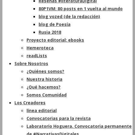
Reseñas #literaturaDigital
80P1VM: 80 posts en 1 vuelta al mundo
blog vozed (de la redacción)
blog de Poesía
Rusia 2018
Proyecto editorial: ebooks
Hemeroteca
readLists
Sobre Nosotros
¿Quiénes somos?
Nuestra historia
¿Qué hacemos?
Somos Comunidad
Los Creadores
línea editorial
Convocatorias para la revista
Laboratorio Hoguera. Convocatoria permanente
de #NarrativasDigitales