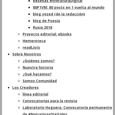
Reseñas #literaturaDigital
80P1VM: 80 posts en 1 vuelta al mundo
blog vozed (de la redacción)
blog de Poesía
Rusia 2018
Proyecto editorial: ebooks
Hemeroteca
readLists
Sobre Nosotros
¿Quiénes somos?
Nuestra historia
¿Qué hacemos?
Somos Comunidad
Los Creadores
línea editorial
Convocatorias para la revista
Laboratorio Hoguera. Convocatoria permanente
de #NarrativasDigitales