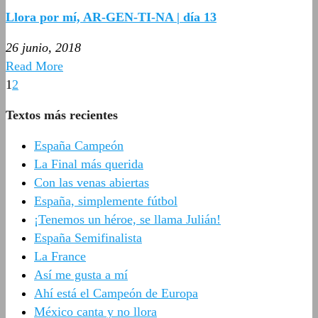
Llora por mí, AR-GEN-TI-NA | día 13
26 junio, 2018
Read More
1
2
Textos más recientes
España Campeón
La Final más querida
Con las venas abiertas
España, simplemente fútbol
¡Tenemos un héroe, se llama Julián!
España Semifinalista
La France
Así me gusta a mí
Ahí está el Campeón de Europa
México canta y no llora