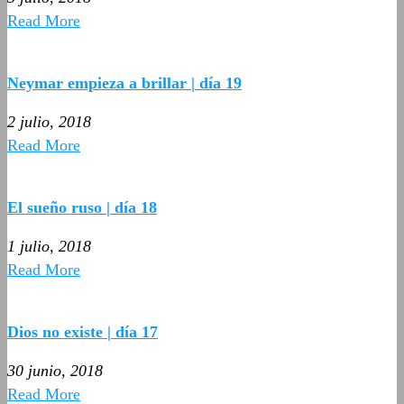
Read More
Neymar empieza a brillar | día 19
2 julio, 2018
Read More
El sueño ruso | día 18
1 julio, 2018
Read More
Dios no existe | día 17
30 junio, 2018
Read More