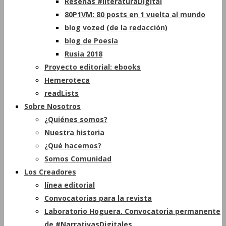
Reseñas #literaturaDigital
80P1VM: 80 posts en 1 vuelta al mundo
blog vozed (de la redacción)
blog de Poesía
Rusia 2018
Proyecto editorial: ebooks
Hemeroteca
readLists
Sobre Nosotros
¿Quiénes somos?
Nuestra historia
¿Qué hacemos?
Somos Comunidad
Los Creadores
línea editorial
Convocatorias para la revista
Laboratorio Hoguera. Convocatoria permanente
de #NarrativasDigitales