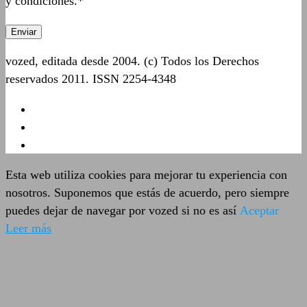
y condiciones.*
vozed, editada desde 2004. (c) Todos los Derechos
reservados 2011. ISSN 2254-4348
Esta web utiliza cookies para mejorar tu experiencia con
nosotros. Suponemos que estás de acuerdo, pero siempre
puedes dejar de navegar por vozed si no es así
Aceptar
Leer más