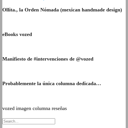
Ollita., la Orden Nómada (mexican handmade design)
eBooks vozed
Manifiesto de #intervenciones de @vozed
Probablemente la única columna dedicada…
vozed imagen columna reseñas