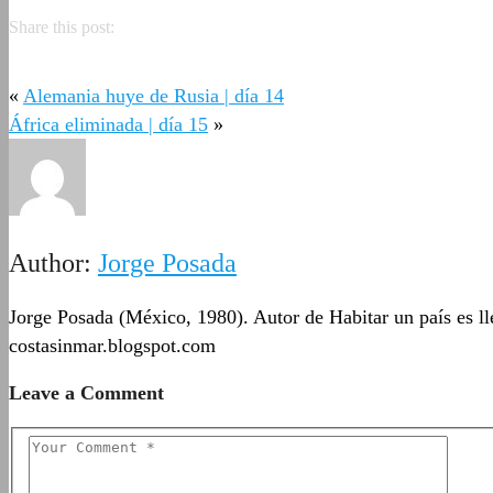
Share this post:
«
Alemania huye de Rusia | día 14
África eliminada | día 15
»
Author:
Jorge Posada
Jorge Posada (México, 1980). Autor de Habitar un país es lle
costasinmar.blogspot.com
Leave a Comment