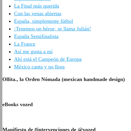
La Final más querida
Con las venas abiertas
España, simplemente fútbol
¡Tenemos un héroe, se llama Julián!
España Semifinalista
La France
Así me gusta a mí
Ahí está el Campeón de Europa
México canta y no llora
Ollita., la Orden Nómada (mexican handmade design)
eBooks vozed
Manifiesto de #intervenciones de @vozed