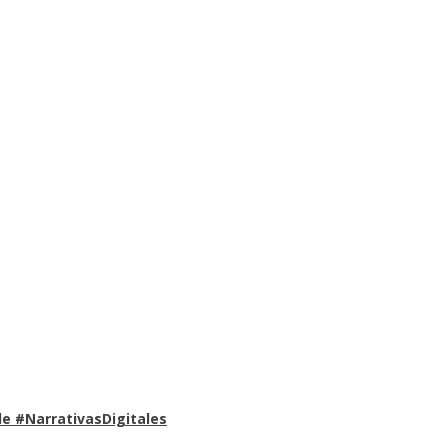
e #NarrativasDigitales