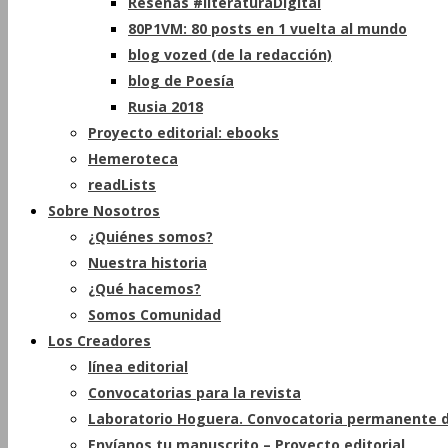
Reseñas #literaturaDigital
80P1VM: 80 posts en 1 vuelta al mundo
blog vozed (de la redacción)
blog de Poesía
Rusia 2018
Proyecto editorial: ebooks
Hemeroteca
readLists
Sobre Nosotros
¿Quiénes somos?
Nuestra historia
¿Qué hacemos?
Somos Comunidad
Los Creadores
línea editorial
Convocatorias para la revista
Laboratorio Hoguera. Convocatoria permanente d
Envíanos tu manuscrito – Proyecto editorial