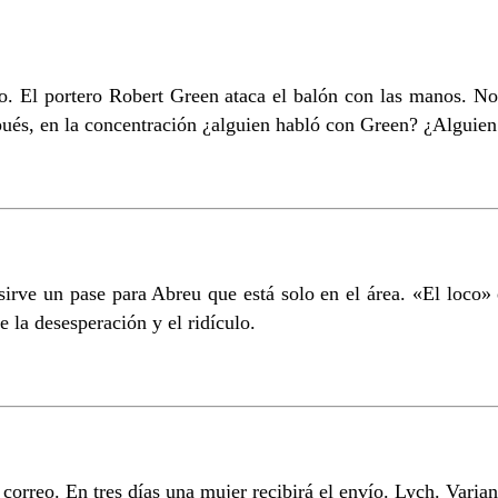
o. El portero Robert Green ataca el balón con las manos. No l
spués, en la concentración ¿alguien habló con Green? ¿Alguie
irve un pase para Abreu que está solo en el área. «El loco» el
 la desesperación y el ridículo.
correo. En tres días una mujer recibirá el envío. Lych. Varia