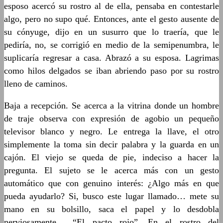
esposo acercó su rostro al de ella, pensaba en contestarle
algo, pero no supo qué. Entonces, ante el gesto ausente de
su cónyuge, dijo en un susurro que lo traería, que le
pediría, no, se corrigió en medio de la semipenumbra, le
suplicaría regresar a casa. Abrazó a su esposa. Lagrimas
como hilos delgados se iban abriendo paso por su rostro
lleno de caminos.
Baja a recepción. Se acerca a la vitrina donde un hombre
de traje observa con expresión de agobio un pequeño
televisor blanco y negro. Le entrega la llave, el otro
simplemente la toma sin decir palabra y la guarda en un
cajón. El viejo se queda de pie, indeciso a hacer la
pregunta. El sujeto se le acerca más con un gesto
automático que con genuino interés: ¿Algo más en que
pueda ayudarlo? Si, busco este lugar llamado… mete su
mano en su bolsillo, saca el papel y lo desdobla
nerviosamente… “El pacto rojo”. En el rostro del