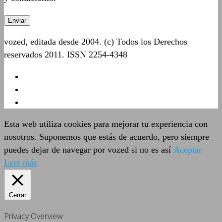
vozed, editada desde 2004. (c) Todos los Derechos
reservados 2011. ISSN 2254-4348
Esta web utiliza cookies para mejorar tu experiencia con
nosotros. Suponemos que estás de acuerdo, pero siempre
puedes dejar de navegar por vozed si no es así
Aceptar
Leer más
Cerrar
Privacy Overview