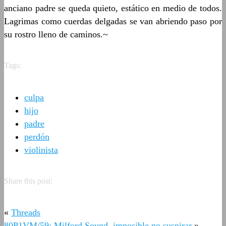
anciano padre se queda quieto, estático en medio de todos.
Lagrimas como cuerdas delgadas se van abriendo paso por
su rostro lleno de caminos.~
Tags:
culpa
hijo
padre
perdón
violinista
Share this post:
«
Threads
80P1VM/59: Milford Sound, imposible no suspirar
»