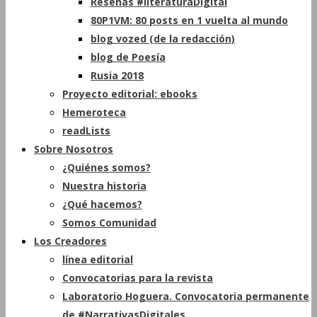
Reseñas #literaturaDigital
80P1VM: 80 posts en 1 vuelta al mundo
blog vozed (de la redacción)
blog de Poesía
Rusia 2018
Proyecto editorial: ebooks
Hemeroteca
readLists
Sobre Nosotros
¿Quiénes somos?
Nuestra historia
¿Qué hacemos?
Somos Comunidad
Los Creadores
línea editorial
Convocatorias para la revista
Laboratorio Hoguera. Convocatoria permanente
de #NarrativasDigitales