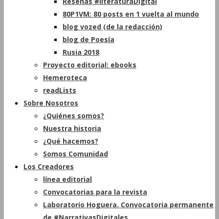
Reseñas #literaturaDigital
80P1VM: 80 posts en 1 vuelta al mundo
blog vozed (de la redacción)
blog de Poesía
Rusia 2018
Proyecto editorial: ebooks
Hemeroteca
readLists
Sobre Nosotros
¿Quiénes somos?
Nuestra historia
¿Qué hacemos?
Somos Comunidad
Los Creadores
línea editorial
Convocatorias para la revista
Laboratorio Hoguera. Convocatoria permanente
de #NarrativasDigitales