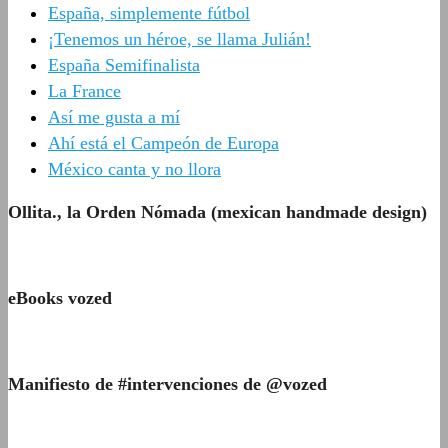
España, simplemente fútbol
¡Tenemos un héroe, se llama Julián!
España Semifinalista
La France
Así me gusta a mí
Ahí está el Campeón de Europa
México canta y no llora
Ollita., la Orden Nómada (mexican handmade design)
eBooks vozed
Manifiesto de #intervenciones de @vozed