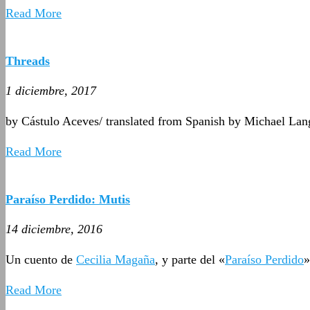
Read More
Threads
1 diciembre, 2017
by Cástulo Aceves/ translated from Spanish by Michael La
Read More
Paraíso Perdido: Mutis
14 diciembre, 2016
Un cuento de
Cecilia Magaña
, y parte del «
Paraíso Perdido
»
Read More