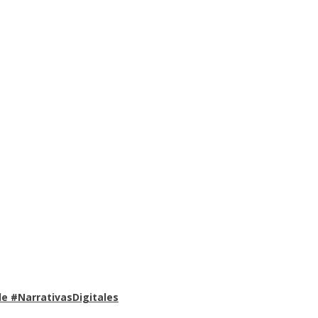
e #NarrativasDigitales