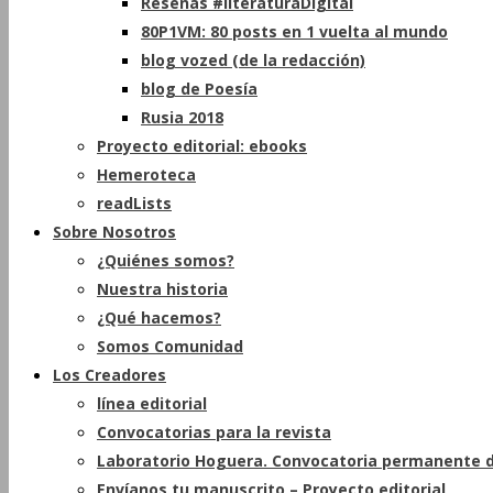
Reseñas #literaturaDigital
80P1VM: 80 posts en 1 vuelta al mundo
blog vozed (de la redacción)
blog de Poesía
Rusia 2018
Proyecto editorial: ebooks
Hemeroteca
readLists
Sobre Nosotros
¿Quiénes somos?
Nuestra historia
¿Qué hacemos?
Somos Comunidad
Los Creadores
línea editorial
Convocatorias para la revista
Laboratorio Hoguera. Convocatoria permanente d
Envíanos tu manuscrito – Proyecto editorial