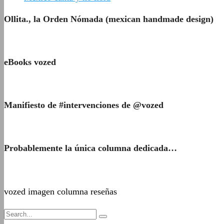
Ollita., la Orden Nómada (mexican handmade design)
eBooks vozed
Manifiesto de #intervenciones de @vozed
Probablemente la única columna dedicada…
vozed imagen columna reseñas