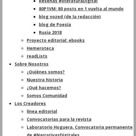
Reseñas #literaturaDigital
80P1VM: 80 posts en 1 vuelta al mundo
blog vozed (de la redacción)
blog de Poesía
Rusia 2018
Proyecto editorial: ebooks
Hemeroteca
readLists
Sobre Nosotros
¿Quiénes somos?
Nuestra historia
¿Qué hacemos?
Somos Comunidad
Los Creadores
línea editorial
Convocatorias para la revista
Laboratorio Hoguera. Convocatoria permanente
de #NarrativasDigitales