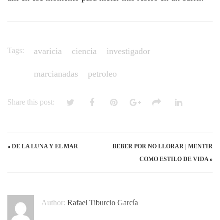
Tags:
avaricia
ciencia
investigador
marcianadas
petroleo
Share this post:
«
DE LA LUNA Y EL MAR
BEBER POR NO LLORAR | MENTIR
COMO ESTILO DE VIDA
»
Author:
Rafael Tiburcio García