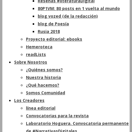
Reseñas #literaturaDigital
80P1VM: 80 posts en 1 vuelta al mundo
blog vozed (de la redacción)
blog de Poesía
Rusia 2018
Proyecto editorial: ebooks
Hemeroteca
readLists
Sobre Nosotros
¿Quiénes somos?
Nuestra historia
¿Qué hacemos?
Somos Comunidad
Los Creadores
línea editorial
Convocatorias para la revista
Laboratorio Hoguera. Convocatoria permanente
de #NarrativasDigitales