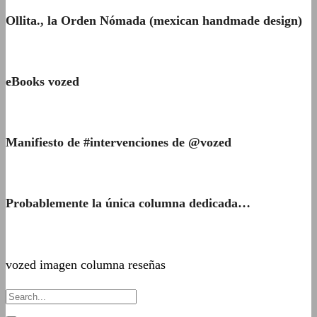
Ollita., la Orden Nómada (mexican handmade design)
eBooks vozed
Manifiesto de #intervenciones de @vozed
Probablemente la única columna dedicada…
vozed imagen columna reseñas