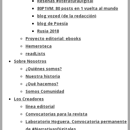
Reseñas #literaturaDigital
80P1VM: 80 posts en 1 vuelta al mundo
blog vozed (de la redacción)
blog de Poesía
Rusia 2018
Proyecto editorial: ebooks
Hemeroteca
readLists
Sobre Nosotros
¿Quiénes somos?
Nuestra historia
¿Qué hacemos?
Somos Comunidad
Los Creadores
línea editorial
Convocatorias para la revista
Laboratorio Hoguera. Convocatoria permanente
de #NarrativasDigitales