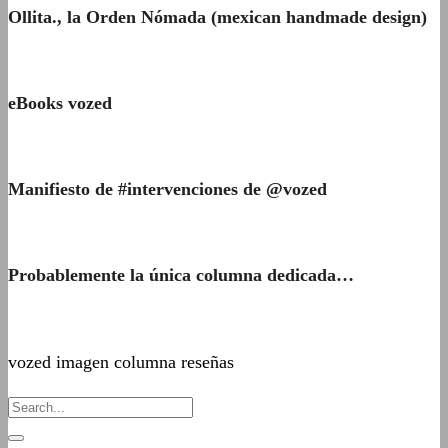
Ollita., la Orden Nómada (mexican handmade design)
eBooks vozed
Manifiesto de #intervenciones de @vozed
Probablemente la única columna dedicada…
vozed imagen columna reseñas