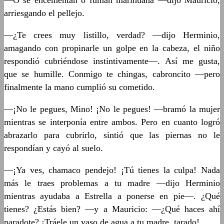
—O se encementan o fuman marihuana —dijo Mauricio,
arriesgando el pellejo.
—¿Te crees muy listillo, verdad? —dijo Herminio,
amagando con propinarle un golpe en la cabeza, el niño
respondió cubriéndose instintivamente—. Así me gusta,
que se humille. Conmigo te chingas, cabroncito —pero
finalmente la mano cumplió su cometido.
—¡No le pegues, Mino! ¡No le pegues! —bramó la mujer
mientras se interponía entre ambos. Pero en cuanto logró
abrazarlo para cubrirlo, sintió que las piernas no le
respondían y cayó al suelo.
—¡Ya ves, chamaco pendejo! ¡Tú tienes la culpa! Nada
más le traes problemas a tu madre —dijo Herminio
mientras ayudaba a Estrella a ponerse en pie—. ¿Qué
tienes? ¿Estás bien? —y a Mauricio: —¿Qué haces ahí
paradote? ¡Tráele un vaso de agua a tu madre, tarado!