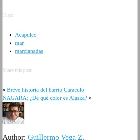
Tags:
Acapulco
mar
marcianadas
Share this post:
«
Breve historia del barrio Caraculo
NAGARA: ¿De qué color es Alaska?
»
Author:
Guillermo Vega Z.