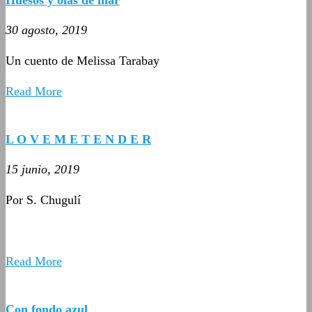
30 agosto, 2019
Un cuento de Melissa Tarabay
Read More
L O V E M E T E N D E R
15 junio, 2019
Por S. Chugulí
Read More
Con fondo azul