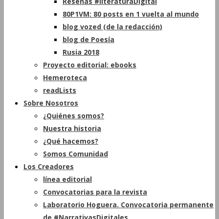
Reseñas #literaturaDigital
80P1VM: 80 posts en 1 vuelta al mundo
blog vozed (de la redacción)
blog de Poesía
Rusia 2018
Proyecto editorial: ebooks
Hemeroteca
readLists
Sobre Nosotros
¿Quiénes somos?
Nuestra historia
¿Qué hacemos?
Somos Comunidad
Los Creadores
línea editorial
Convocatorias para la revista
Laboratorio Hoguera. Convocatoria permanente
de #NarrativasDigitales