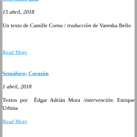
15 abril, 2018
Un texto de Camille Cornu /
traducción
de Varenka Bello
Read More
Semáforo; Corazón
1 abril, 2018
Textos por Édgar Adrián Mora /
intervención
: Enrique
Urbina
Read More