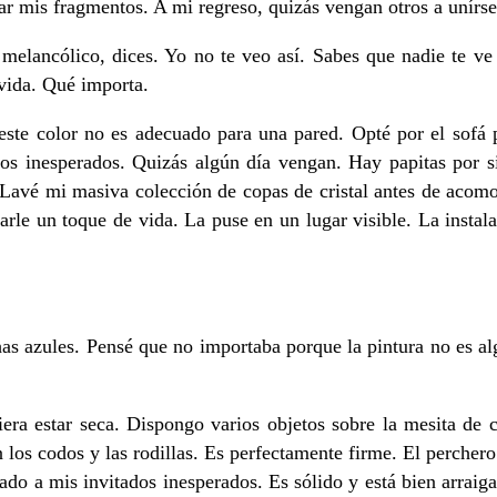
r mis fragmentos. A mi regreso, quizás vengan otros a unírse
er melancólico, dices. Yo no te veo así. Sabes que nadie te v
 vida. Qué importa.
te color no es adecuado para una pared. Opté por el sofá p
ados inesperados. Quizás algún día vengan. Hay papitas por 
 Lavé mi masiva colección de copas de cristal antes de acomod
arle un toque de vida. La puse en un lugar visible. La instala
s azules. Pensé que no importaba porque la pintura no es alg
era estar seca. Dispongo varios objetos sobre la mesita de ce
n los codos y las rodillas. Es perfectamente firme. El percher
nado a mis invitados inesperados. Es sólido y está bien arraig