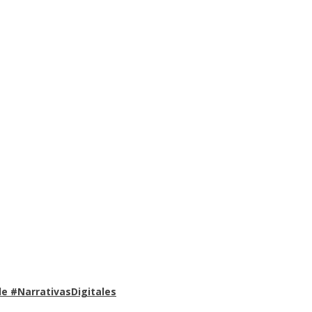
e #NarrativasDigitales