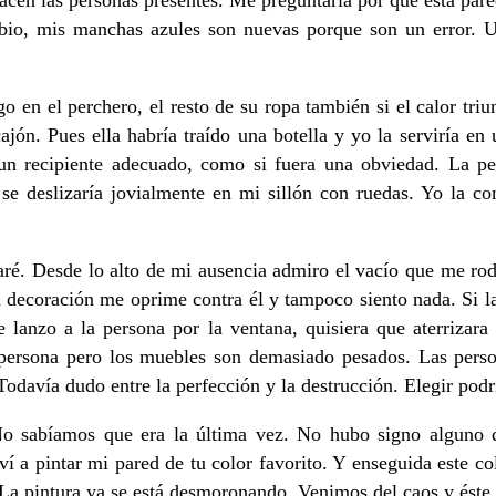
en las personas presentes. Me preguntaría por qué esta pared 
mbio, mis manchas azules son nuevas porque son un error. 
go en el perchero, el resto de su ropa también si el calor tr
ajón. Pues ella habría traído una botella y yo la serviría en 
un recipiente adecuado, como si fuera una obviedad. La per
se deslizaría jovialmente en mi sillón con ruedas. Yo la co
aré. Desde lo alto de mi ausencia admiro el vacío que me ro
la decoración me oprime contra él y tampoco siento nada. Si la
 lanzo a la persona por la ventana, quisiera que aterrizara
 persona pero los muebles son demasiado pesados. Las pers
Todavía dudo entre la perfección y la destrucción. Elegir pod
. No sabíamos que era la última vez. No hubo signo alguno 
lví a pintar mi pared de tu color favorito. Y enseguida este c
La pintura ya se está desmoronando. Venimos del caos y éste 