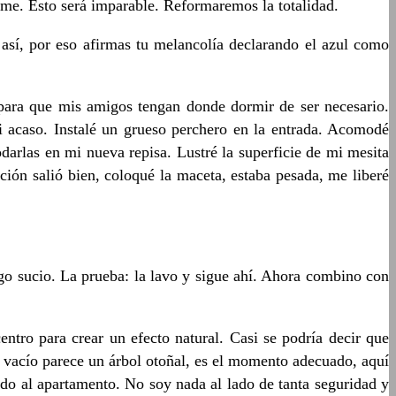
me. Esto será imparable. Reformaremos la totalidad.
e así, por eso afirmas tu melancolía declarando el azul como
ara que mis amigos tengan donde dormir de ser necesario.
si acaso. Instalé un grueso perchero en la entrada. Acomodé
arlas en mi nueva repisa. Lustré la superficie de mi mesita
ción salió bien, coloqué la maceta, estaba pesada, me liberé
o sucio. La prueba: la lavo y sigue ahí. Ahora combino con
ntro para crear un efecto natural. Casi se podría decir que
o vacío parece un árbol otoñal, es el momento adecuado, aquí
ado al apartamento. No soy nada al lado de tanta seguridad y