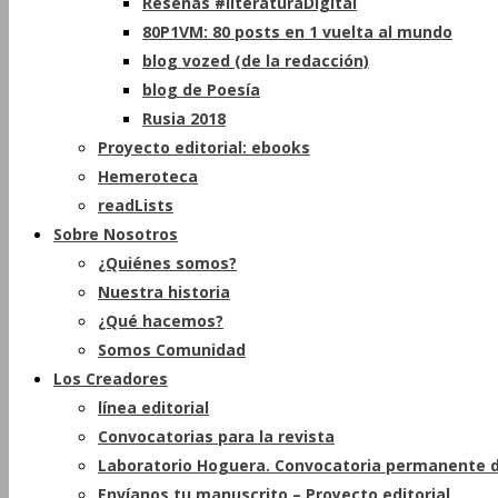
Reseñas #literaturaDigital
80P1VM: 80 posts en 1 vuelta al mundo
blog vozed (de la redacción)
blog de Poesía
Rusia 2018
Proyecto editorial: ebooks
Hemeroteca
readLists
Sobre Nosotros
¿Quiénes somos?
Nuestra historia
¿Qué hacemos?
Somos Comunidad
Los Creadores
línea editorial
Convocatorias para la revista
Laboratorio Hoguera. Convocatoria permanente d
Envíanos tu manuscrito – Proyecto editorial