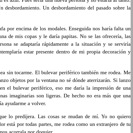
es azul. Pues sería una nueva persona y no estaría al tanto.
Un desbordamiento. Un desbordamiento del pasado sobre la
iunfa por encima de los modales. Enseguida nos haría falta un
una de mis copas y le daría papitas. No se las ofrecería, las
sona se adaptaría rápidamente a la situación y se serviría
ntemplaría estar presente dentro de mi propia decoración y
dea sin tocarme. El bulevar periférico también me rodea. Me
nzo objetos por la ventana no sé dónde aterrizarán. Si lanzo
 en el bulevar periférico, eso me daría la impresión de una
onas imaginarias son ligeras. De hecho no era más que una
ría ayudarme a volver.
que lo predijera. Las cosas se mudan de mí. Yo no quiero
olor está por todas partes, me rodea como un extranjero de tu
nos acorrala por doquier.