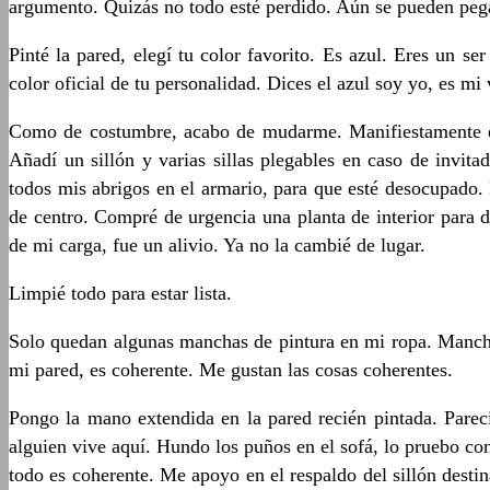
argumento. Quizás no todo esté perdido. Aún se pueden pega
Pinté la pared, elegí tu color favorito. Es azul. Eres un s
color oficial de tu personalidad. Dices el azul soy yo, es mi
Como de costumbre, acabo de mudarme. Manifiestamente es
Añadí un sillón y varias sillas plegables en caso de invit
todos mis abrigos en el armario, para que esté desocupado.
de centro. Compré de urgencia una planta de interior para d
de mi carga, fue un alivio. Ya no la cambié de lugar.
Limpié todo para estar lista.
Solo quedan algunas manchas de pintura en mi ropa. Mancha
mi pared, es coherente. Me gustan las cosas coherentes.
Pongo la mano extendida en la pared recién pintada. Pareci
alguien vive aquí. Hundo los puños en el sofá, lo pruebo co
todo es coherente. Me apoyo en el respaldo del sillón desti