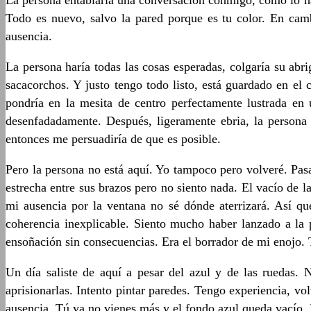
La persona entablaría una conversación conmigo, como lo hac
Todo es nuevo, salvo la pared porque es tu color. En ca
ausencia.
La persona haría todas las cosas esperadas, colgaría su abri
sacacorchos. Y justo tengo todo listo, está guardado en el c
pondría en la mesita de centro perfectamente lustrada en 
desenfadadamente. Después, ligeramente ebria, la persona 
entonces me persuadiría de que es posible.
Pero la persona no está aquí. Yo tampoco pero volveré. Pas
estrecha entre sus brazos pero no siento nada. El vacío de 
mi ausencia por la ventana no sé dónde aterrizará. Así que
coherencia inexplicable. Siento mucho haber lanzado a la
ensoñación sin consecuencias. Era el borrador de mi enojo. 
Un día saliste de aquí a pesar del azul y de las ruedas
aprisionarlas. Intento pintar paredes. Tengo experiencia, vo
ausencia. Tú ya no vienes más y el fondo azul queda vacío. 