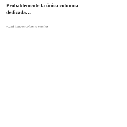
Probablemente la única columna
dedicada…
vozed imagen columna reseñas