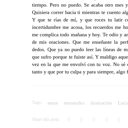
tiempo. Pero no puedo. Se acaba otro mes y 
Quisiera correr hacia ti mientras te cuento a
Y que te rías de mí, y que roces tu latir 
incertidumbre me acosa, los recuerdos me hos
me complica todo mañana y hoy. Te odio y amo
de mis oraciones. Que me enseñaste la per
dedos. Que ya no puedo leer las líneas de mi
que sufro porque te fuiste así. Y maldigo aqu
vez en la que me envolví con tu voz. No sé 
tanto y que por tu culpa y para siempre, algo 
Tags:
amor
emonudes
ilustración
Luci
Share this post: