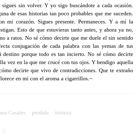
sigues sin volver. Y yo sigo buscándote a cada ocasión.
lguna de esas historias tan poco probables que me suceden.
con mi corazón. Sigues presente. Permaneces. Y a mí la
tigan. Esto de que estuvieras tanto antes, y ahora ya no,
 a ratos. No sé cómo decirte que me duele el sin sentido
fecta conjugación de cada palabra con las yemas de tus
 destino porque todo es tan incierto. No sé cómo decirte
ella vez en la que me crucé con tus ojos. Y bendigo aquella
cómo decirte que vivo de contradicciones. Que te extraño
florece en mi con el aroma a cigarrillos.~
ana Casales
perdida
tristeza