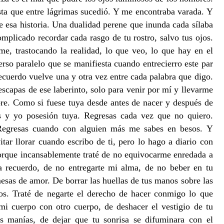
ta que entre lágrimas sucedió. Y me encontraba varada. Y
e esa historia. Una dualidad perene que inunda cada sílaba
plicado recordar cada rasgo de tu rostro, salvo tus ojos.
e, trastocando la realidad, lo que veo, lo que hay en el
erso paralelo que se manifiesta cuando entrecierro este par
recuerdo vuelve una y otra vez entre cada palabra que digo.
capas de ese laberinto, solo para venir por mí y llevarme
e. Como si fuese tuya desde antes de nacer y después de
s y yo posesión tuya. Regresas cada vez que no quiero.
. Regresas cuando con alguien más me sabes en besos. Y
itar llorar cuando escribo de ti, pero lo hago a diario con
Porque incansablemente traté de no equivocarme enredada a
da recuerdo, de no entregarte mi alma, de no beber en tu
esas de amor. De borrar las huellas de tus manos sobre las
tos. Traté de negarte el derecho de hacer conmigo lo que
mi cuerpo con otro cuerpo, de deshacer el vestigio de tu
is manías, de dejar que tu sonrisa se difuminara con el