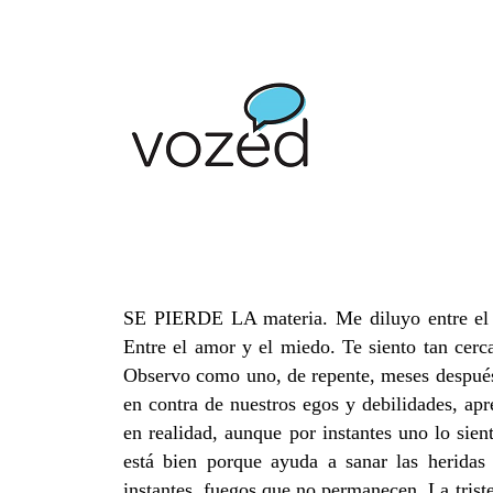
EL ALMA QUE HABITAMOS
1 FEBRERO, 2018
ARTÍCULO
,
ED_66
NO COMME
Un desnudo emocional de Jaqueline Pérez-Gue
SE PIERDE LA materia. Me diluyo entre el pa
Entre el amor y el miedo. Te siento tan cer
Observo como uno, de repente, meses después, 
en contra de nuestros egos y debilidades, ap
en realidad, aunque por instantes uno lo sie
está bien porque ayuda a sanar las heridas
instantes, fuegos que no permanecen. La trist