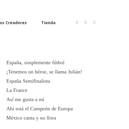
Textos más recientes
os Creadores
Tienda
España Campeón
La Final más querida
Con las venas abiertas
España, simplemente fútbol
¡Tenemos un héroe, se llama Julián!
España Semifinalista
La France
Así me gusta a mí
Ahí está el Campeón de Europa
México canta y no llora