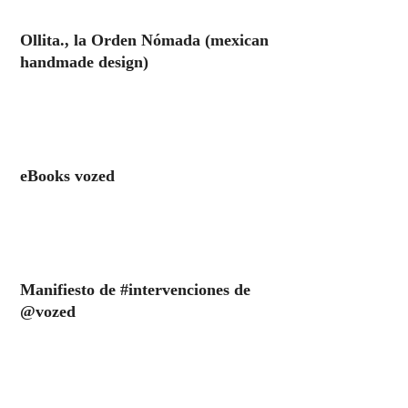
Ollita., la Orden Nómada (mexican
handmade design)
eBooks vozed
Manifiesto de #intervenciones de
@vozed