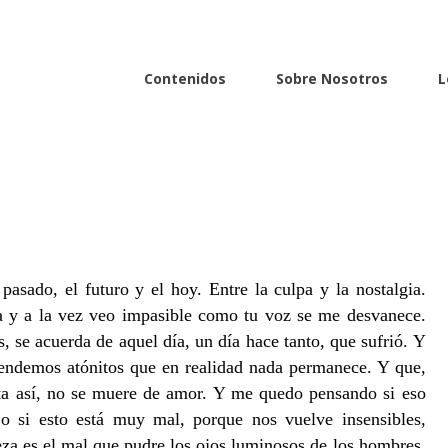
Contenidos
Sobre Nosotros
L
NTS
vara /ilustración de
Luciana Casales
sado, el futuro y el hoy. Entre la culpa y la nostalgia.
ca y a la vez veo impasible como tu voz se me desvanece.
se acuerda de aquel día, un día hace tanto, que sufrió. Y
rendemos atónitos que en realidad nada permanece. Y que,
nta así, no se muere de amor. Y me quedo pensando si eso
 o si esto está muy mal, porque nos vuelve insensibles,
eza es el mal que pudre los ojos luminosos de los hombres.